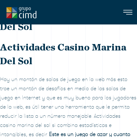
Actividades Casino Marina
Del Sol
Actividades Casino Marina
Del Sol
Hay un montón de salas de juego en la web más esto
trae un montón de desafíos en medio de las salas de
juego en Internet y que es muy bueno para los jugadores
de la web, es útil tener una herramienta que le permita
reducir la lista a un número manejable. Actividades
casino marina del sol si combina estadísticas e
intangibles, es decir.
Este es un juego de azar y cuanto