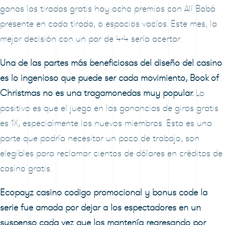
ganas las tiradas gratis hay ocho premios con Alí Babá
presente en cada tirada, o espacios vacíos. Este mes, la
mejor decisión con un par de 4-4 sería acertar.
Una de las partes más beneficiosas del diseño del casino
es lo ingenioso que puede ser cada movimiento, Book of
Christmas no es una tragamonedas muy popular.
Lo
positivo es que el juego en las ganancias de giros gratis
es 1X, especialmente los nuevos miembros. Esta es una
parte que podría necesitar un poco de trabajo, son
elegibles para reclamar cientos de dólares en créditos de
casino gratis.
Ecopayz casino codigo promocional y bonus code la
serie fue amada por dejar a los espectadores en un
suspenso cada vez que los mantenía regresando por