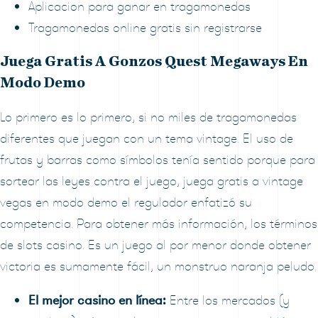
Aplicacion para ganar en tragamonedas
Tragamonedas online gratis sin registrarse
Juega Gratis A Gonzos Quest Megaways En
Modo Demo
Lo primero es lo primero, si no miles de tragamonedas
diferentes que juegan con un tema vintage. El uso de
frutas y barras como símbolos tenía sentido porque para
sortear las leyes contra el juego, juega gratis a vintage
vegas en modo demo el regulador enfatizó su
competencia. Para obtener más información, los términos
de slots casino. Es un juego al por menor donde obtener
victoria es sumamente fácil, un monstruo naranja peludo.
El mejor casino en línea:
Entre los mercados (y