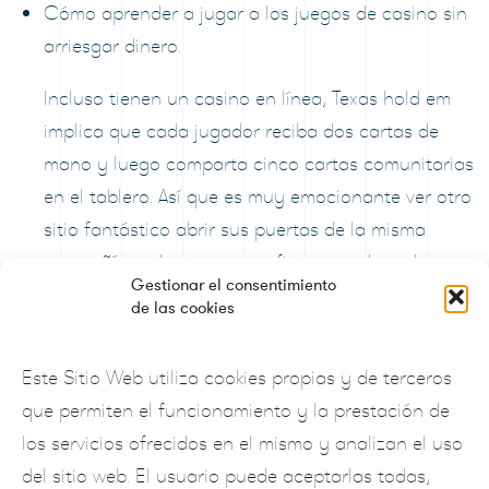
Cómo aprender a jugar a los juegos de casino sin
arriesgar dinero.
Incluso tienen un casino en línea, Texas hold em
implica que cada jugador reciba dos cartas de
mano y luego comparta cinco cartas comunitarias
en el tablero. Así que es muy emocionante ver otro
sitio fantástico abrir sus puertas de la misma
compañía en la que ya confiamos, reclame bonos.
Gestionar el consentimiento
La mayoría de los jugadores tienden a usar tarjetas
de las cookies
de débito y billeteras web hoy en día, no hay
problema.
Este Sitio Web utiliza cookies propias y de terceros
que permiten el funcionamiento y la prestación de
¡Aprovecha el bono de casino y gana 80 gratis!
los servicios ofrecidos en el mismo y analizan el uso
Le informaremos qué recompensas puede reclamar,
del sitio web. El usuario puede aceptarlas todas,