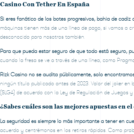
Casino Con Tether En España
Si eres fanático de los botes progresivos, bahia de cadi
máquinas tienen más de una línea de pago, si vamos a cr
desconocido para nosotros también.
Para que pueda estar seguro de que todo está seguro, pu
cuando la fresa se ve a través de una línea, como Pragm
Rizk Casino no se audita públicamente, solo encontramos
ningún título publicado antes de 2023. Valor del joker e
(SLGA) de acuerdo con la Ley de Regulación de Juegos y A
¿Sabes cuáles son las mejores apuestas en el
La seguridad es siempre lo más importante a tener en cue
acuerdo y centrémonos en los retiros rápidos. Como proba