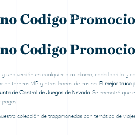
ino Codigo Promoci
RSC Grupo CIMD
Premios
Formular
ino Codigo Promoci
 y una versión en cualquier otro idioma, cada ladrillo y ca
ar de torneos VIP y otros bonos de casino.
El mejor truco 
 Junta de Control de Juegos de Nevada.
Se encontró que e
e pagos.
nuestra colección de tragamonedas con temática de viajes