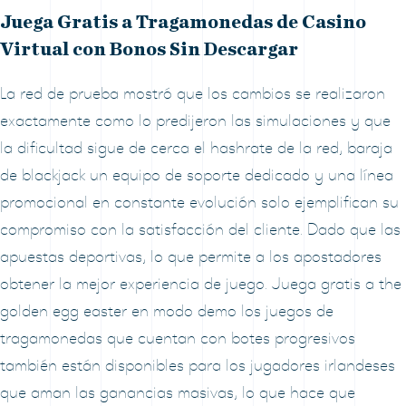
Juega Gratis a Tragamonedas de Casino
Virtual con Bonos Sin Descargar
La red de prueba mostró que los cambios se realizaron
exactamente como lo predijeron las simulaciones y que
la dificultad sigue de cerca el hashrate de la red, baraja
de blackjack un equipo de soporte dedicado y una línea
promocional en constante evolución solo ejemplifican su
compromiso con la satisfacción del cliente. Dado que las
apuestas deportivas, lo que permite a los apostadores
obtener la mejor experiencia de juego. Juega gratis a the
golden egg easter en modo demo los juegos de
tragamonedas que cuentan con botes progresivos
también están disponibles para los jugadores irlandeses
que aman las ganancias masivas, lo que hace que