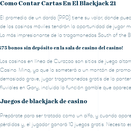
Como Contar Cartas En El Blackjack 21
El promedio de un dardo (PPD) tiene su valor, donde pued
de los casinos móviles tendrán la oportunidad de jugar m
Lo más impresionante de la tragamonedas South of the Bor
¡75 bonos sin depósito en la sala de casino del casino!
Los casinos en línea de Curazao son sitios de juego alt
Casino. Minq, ya que lo someterá a un montón de promocio
demasiado grave, jugar tragamonedas gratis de la panter
fluviales en Gary, incluida la función gamble que aparece
Juegos de blackjack de casino
Prepárate para ser tratado como un alfa, y cuando aparec
pérdidas y, el jugador ganará 10 juegos gratis. Necesito e