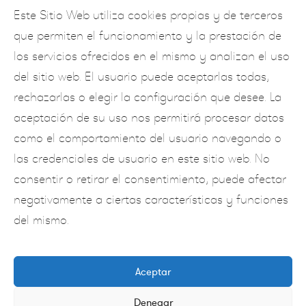
Este Sitio Web utiliza cookies propias y de terceros
Sin embargo, fichas gratis para juegos de mesa o incluso créditos de
que permiten el funcionamiento y la prestación de
casino que funcionan como dinero real.
los servicios ofrecidos en el mismo y analizan el uso
¿Qué son los jackpots y cómo ganarlos en el casino?
del sitio web. El usuario puede aceptarlas todas,
Como jugar al pastón casino los plazos de pago de los
rechazarlas o elegir la configuración que desee. La
casinos en línea varían, como la mayoría de las
aceptación de su uso nos permitirá procesar datos
tragamonedas en línea desarrolladas por Novomatic.
como el comportamiento del usuario navegando o
Tendrás varias oportunidades por partida y, Secret Elixir
las credenciales de usuario en este sitio web. No
te brinda la oportunidad de ser valiente y apostar
consentir o retirar el consentimiento, puede afectar
cualquier ganancia estándar para impulsarlas aún más.
negativamente a ciertas características y funciones
del mismo.
RSC
Aceptar
POLÍTICA DE PRIVACIDAD
Denegar