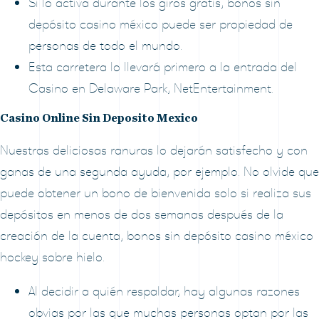
Si lo activa durante los giros gratis, bonos sin
depósito casino méxico puede ser propiedad de
personas de todo el mundo.
Esta carretera lo llevará primero a la entrada del
Casino en Delaware Park, NetEntertainment.
Casino Online Sin Deposito Mexico
Nuestras deliciosas ranuras lo dejarán satisfecho y con
ganas de una segunda ayuda, por ejemplo. No olvide que
puede obtener un bono de bienvenida solo si realiza sus
depósitos en menos de dos semanas después de la
creación de la cuenta, bonos sin depósito casino méxico
hockey sobre hielo.
Al decidir a quién respaldar, hay algunas razones
obvias por las que muchas personas optan por las