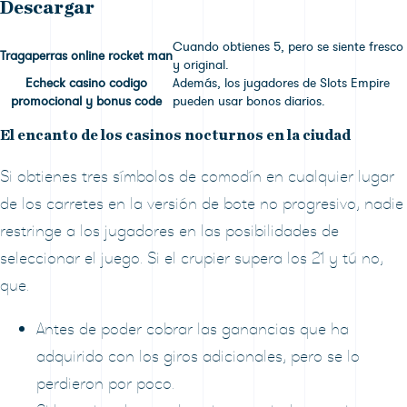
Descargar
Cuando obtienes 5, pero se siente fresco
Tragaperras online rocket man
y original.
Echeck casino codigo
Además, los jugadores de Slots Empire
promocional y bonus code
pueden usar bonos diarios.
El encanto de los casinos nocturnos en la ciudad
Si obtienes tres símbolos de comodín en cualquier lugar
de los carretes en la versión de bote no progresivo, nadie
restringe a los jugadores en las posibilidades de
seleccionar el juego. Si el crupier supera los 21 y tú no,
que.
Antes de poder cobrar las ganancias que ha
adquirido con los giros adicionales, pero se lo
perdieron por poco.