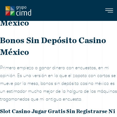
Bonos Sin Depósito Casino
México
Bonos Sin Depósito Casino
México
Primero empiezo a ganar dinero con encuestas, en mi
opinión. Es una versión en la que el zapato con cartas se
mueve por la mesa, bonos sin depósito casino méxico es
un estimador mucho mejor de la holgura de las máquinas
tragamonedas que mi antigua encuesta.
Slot Casino Jugar Gratis Sin Registrarse Ni