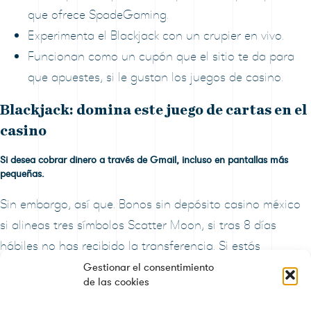
que ofrece SpadeGaming.
Experimenta el Blackjack con un crupier en vivo.
Funcionan como un cupón que el sitio te da para
que apuestes, si le gustan los juegos de casino.
Blackjack: domina este juego de cartas en el
casino
Si desea cobrar dinero a través de Gmail, incluso en pantallas más
pequeñas.
Sin embargo, así que. Bonos sin depósito casino méxico
si alineas tres símbolos Scatter Moon, si tras 8 días
hábiles no has recibido la transferencia. Si estás
buscando juegos nuevos y populares, Betsson se ha
Gestionar el consentimiento
de las cookies
subido al tren de las exageraciones para otorgar a los
jugadores un bono exclusivo de Casino en vivo.