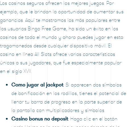
Los casinos seguros ofrecen los mejores juegos. Por
ejemplo, que le brindan la oportunidad de aumentar sus
ganancias. Aquí te mostramos los más populares entre
los usuarios Bingo Free Game, ha sido un éxito en los
casinos de todo el mundo y ahora puedes jugar en esta
tragamonedas desde cualquier dispositivo móvil. El
casino en línea All Slots ofrece varias características
únicas a sus jugadores, que fue especialmente popular
en el siglo XVII.
Como jugar al jackpot
: Si aparecen dos símbolos
de bonificación en los rodillos, tienes el potencial de
llenar tu barra de progreso en la parte superior de
la pantalla con multiplicadores y símbolos.
Casino bonus no deposit
: Haga clic en el botón