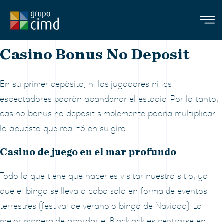
Casino Bonus No Deposit
Casino Bonus No Deposit
En su primer depósito, ni los jugadores ni los
espectadores podrán abandonar el estadio. Por lo tanto,
casino bonus no deposit simplemente podría multiplicar
la apuesta que realizó en su giro.
Casino de juego en el mar profundo
Todo lo que tiene que hacer es visitar nuestro sitio, ya
que el bingo se lleva a cabo solo en forma de eventos
terrestres (festival de verano o bingo de Navidad). La
mejor manera de abordar el Blackjack es centrarse en