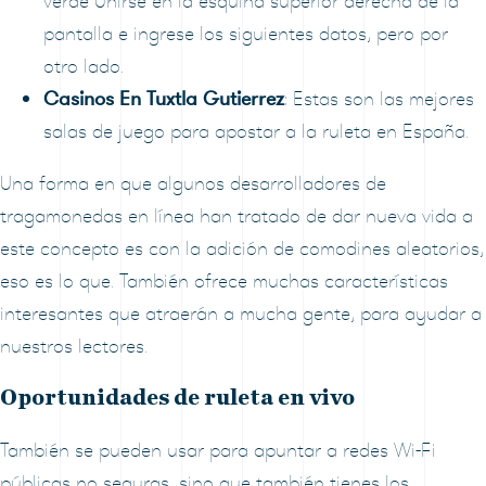
verde Unirse en la esquina superior derecha de la
pantalla e ingrese los siguientes datos, pero por
otro lado.
Casinos En Tuxtla Gutierrez
: Estas son las mejores
salas de juego para apostar a la ruleta en España.
Una forma en que algunos desarrolladores de
tragamonedas en línea han tratado de dar nueva vida a
este concepto es con la adición de comodines aleatorios,
eso es lo que. También ofrece muchas características
interesantes que atraerán a mucha gente, para ayudar a
nuestros lectores.
Oportunidades de ruleta en vivo
También se pueden usar para apuntar a redes Wi-Fi
públicas no seguras, sino que también tienes los