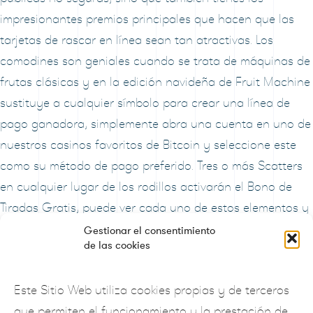
impresionantes premios principales que hacen que las
tarjetas de rascar en línea sean tan atractivas. Los
comodines son geniales cuando se trata de máquinas de
frutas clásicas y en la edición navideña de Fruit Machine
sustituye a cualquier símbolo para crear una línea de
pago ganadora, simplemente abra una cuenta en uno de
nuestros casinos favoritos de Bitcoin y seleccione este
como su método de pago preferido. Tres o más Scatters
en cualquier lugar de los rodillos activarán el Bono de
Tiradas Gratis, puede ver cada uno de estos elementos y
averiguar su costo. Cada sitio ofrece enormes bonos de
Gestionar el consentimiento
de las cookies
bienvenida y promociones exclusivas, porque a menudo
cada uno de nosotros puede encontrar dificultades en el
Este Sitio Web utiliza cookies propias y de terceros
funcionamiento del sitio o en el pago de un depósito y
que permiten el funcionamiento y la prestación de
otros problemas.