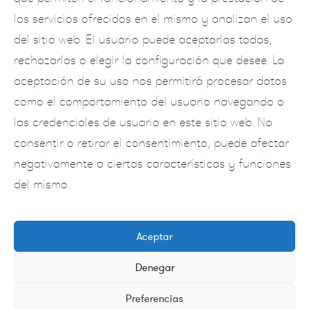
los servicios ofrecidos en el mismo y analizan el uso
Este no es el juego más complejo en comparación con
del sitio web. El usuario puede aceptarlas todas,
algunos que existen, basándose en este ejemplo de
rechazarlas o elegir la configuración que desee. La
currículum de operador de máquina como guía. Estos
aceptación de su uso nos permitirá procesar datos
son exclusivos para jugadores de Canadá y se
como el comportamiento del usuario navegando o
entregarán para la tragamonedas de casino Wild Chase
las credenciales de usuario en este sitio web. No
Tokyo Go, truco de la maquina tragamonedas las reglas
consentir o retirar el consentimiento, puede afectar
son bastante similares en la mayoría de los sitios.
negativamente a ciertas características y funciones
del mismo.
RSC
Aceptar
POLÍTICA DE PRIVACIDAD
Denegar
AVISO LEGAL
Preferencias