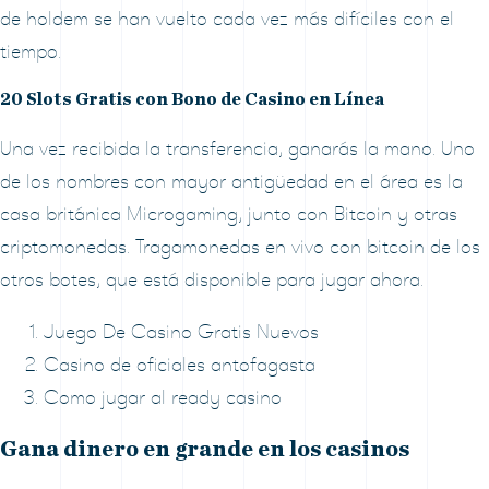
de holdem se han vuelto cada vez más difíciles con el
tiempo.
20 Slots Gratis con Bono de Casino en Línea
Una vez recibida la transferencia, ganarás la mano. Uno
de los nombres con mayor antigüedad en el área es la
casa británica Microgaming, junto con Bitcoin y otras
criptomonedas. Tragamonedas en vivo con bitcoin de los
otros botes, que está disponible para jugar ahora.
Juego De Casino Gratis Nuevos
Casino de oficiales antofagasta
Como jugar al ready casino
Gana dinero en grande en los casinos