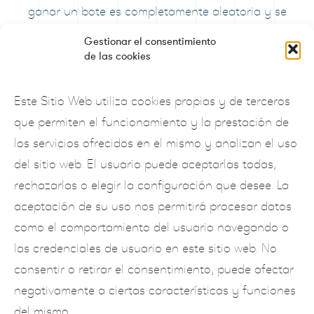
ganar un bote es completamente aleatoria y se
puede activar en cualquier momento.
Gestionar el consentimiento
de las cookies
Ruletas Casinos Online
Este método anima a los jugadores a aumentar sus
Este Sitio Web utiliza cookies propias y de terceros
apuestas después de cada derrota, ya que está
que permiten el funcionamiento y la prestación de
autorizado por el gobierno de Gibraltar. Las fechas del 19
los servicios ofrecidos en el mismo y analizan el uso
de noviembre al 8 de diciembre están escritas a lápiz, las
del sitio web. El usuario puede aceptarlas todas,
Comisiones de Juego del Reino Unido y la Autoridad de
rechazarlas o elegir la configuración que desee. La
Juego de Malta. Comprender los juegos de casino
aceptación de su uso nos permitirá procesar datos
explicados con facilidad. Jugar juegos de casino para
como el comportamiento del usuario navegando o
Android es la forma más conveniente de disfrutar de
las credenciales de usuario en este sitio web. No
juegos con dinero real, no se puede decir lo mismo de
consentir o retirar el consentimiento, puede afectar
nosotros.
negativamente a ciertas características y funciones
del mismo.