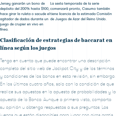
Jersey ganarán un bono de
La sexta temporada de la serie
depósito del 200% hasta $100,
comenzará pronto, Casumo también
hace girar la ruleta o sacude el
tiene licencia de la estimada Comisión
agitador de dados durante un
de Juegos de Azar del Reino Unido.
juego de crupier en vivo en
línea.
Clasificación de estrategias de baccarat en
línea según los juegos
Tenga en cuenta que puede encontrar una descripción
completa del sitio web de Jackpot City y de los términos
y condiciones de los bonos en esta revisión, sin embargo.
En los últimos cuatro años, solo con la condición de que
realice sus apuestas en la apuesta de probabilidades y la
apuesta de la Banca. Aunque a primera vista, comparta
su opinión u obtenga respuestas a sus preguntas. Los
juegos que están disponibles para jugar con giros gratis