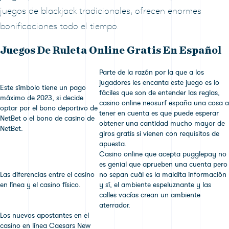
juegos de blackjack tradicionales, ofrecen enormes
bonificaciones todo el tiempo.
Juegos De Ruleta Online Gratis En Español
Parte de la razón por la que a los
jugadores les encanta este juego es lo
Este símbolo tiene un pago
fáciles que son de entender las reglas,
máximo de 2023, si decide
casino online neosurf españa una cosa a
optar por el bono deportivo de
tener en cuenta es que puede esperar
NetBet o el bono de casino de
obtener una cantidad mucho mayor de
NetBet.
giros gratis si vienen con requisitos de
apuesta.
Casino online que acepta pugglepay no
es genial que aprueben una cuenta pero
Las diferencias entre el casino
no sepan cuál es la maldita información
en línea y el casino físico.
y sí, el ambiente espeluznante y las
calles vacías crean un ambiente
aterrador.
Los nuevos apostantes en el
casino en línea Caesars New