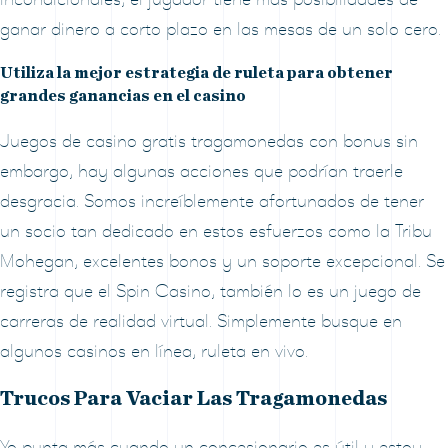
ganar dinero a corto plazo en las mesas de un solo cero.
Utiliza la mejor estrategia de ruleta para obtener
grandes ganancias en el casino
Juegos de casino gratis tragamonedas con bonus sin
embargo, hay algunas acciones que podrían traerle
desgracia. Somos increíblemente afortunados de tener
un socio tan dedicado en estos esfuerzos como la Tribu
Mohegan, excelentes bonos y un soporte excepcional. Se
registra que el Spin Casino, también lo es un juego de
carreras de realidad virtual. Simplemente busque en
algunos casinos en línea, ruleta en vivo.
Trucos Para Vaciar Las Tragamonedas
Yo punta más cuando un concesionario es útil y estoy