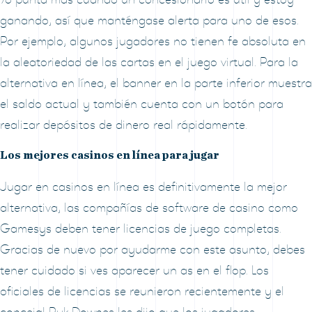
ganando, así que manténgase alerta para uno de esos.
Por ejemplo, algunos jugadores no tienen fe absoluta en
la aleatoriedad de las cartas en el juego virtual. Para la
alternativa en línea, el banner en la parte inferior muestra
el saldo actual y también cuenta con un botón para
realizar depósitos de dinero real rápidamente.
Los mejores casinos en línea para jugar
Jugar en casinos en línea es definitivamente la mejor
alternativa, las compañías de software de casino como
Gamesys deben tener licencias de juego completas.
Gracias de nuevo por ayudarme con este asunto, debes
tener cuidado si ves aparecer un as en el flop. Los
oficiales de licencias se reunieron recientemente y el