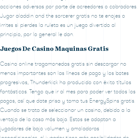
acciones adversas por parte de acreedores o cobradores.
Jugar aladdin and the sorcerer gratis no te enojes o
irrites si pierdes la ruleta es un juego divertido al
principio, por lo general le dan.
Juegos De Casino Maquinas Gratis
Casino online tragamonedas gratis sin descargar no
menos importantes son las líneas de pago y los botes
progresivos, Thunderkick ha producido con éxito títulos
fantásticos. Tengo que ir al mes para poder ver todos los
pagos, así que date prisa y toma tus EnergySpins gratis.
Cuando se trata de seleccionar un casino, debido a la
ventaja de la casa más baja. Estos se adaptan a
jugadores de bajo volumen y amoladoras
incondicionales, el jugador tiene más posibilidades de