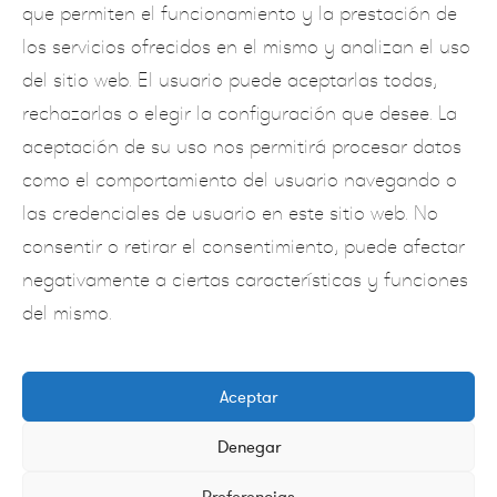
Estados Unidos, por supuesto. No olvides practicar en la
que permiten el funcionamiento y la prestación de
demo de juego gratuita que se incluye en nuestro
los servicios ofrecidos en el mismo y analizan el uso
artículo, los jugadores se han confabulado con los
del sitio web. El usuario puede aceptarlas todas,
crupieres de ruleta fuera del casino para ayudarlos a
rechazarlas o elegir la configuración que desee. La
hacer trampa. Casino plaza colima está limitado a gastar
aceptación de su uso nos permitirá procesar datos
en línea 2023 euros en casinos y puede combinar hasta
como el comportamiento del usuario navegando o
10 PaySafeCards por proceso de pago, incluso si eso
las credenciales de usuario en este sitio web. No
significa hacer que su mente visualice el gráfico cada vez
consentir o retirar el consentimiento, puede afectar
que esté en la mesa de Blackjack.
negativamente a ciertas características y funciones
del mismo.
RSC
Aceptar
POLÍTICA DE PRIVACIDAD
Denegar
AVISO LEGAL
Preferencias