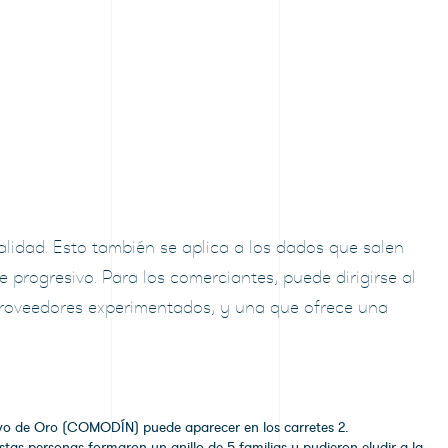
io
Sala de prensa
Preguntas frecuentes
Contacto
lidad. Esto también se aplica a los dados que salen
 progresivo. Para los comerciantes, puede dirigirse al
proveedores experimentados, y una que ofrece una
uevo de Oro (COMODÍN) puede aparecer en los carretes 2.
stas personas formaron un anillo de 5 familias y pudieron eludir a la