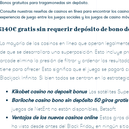
Bonos gratuitos para tragamonedas sin depósito.
Consulte nuestras reseñas de casinos en línea para encontrar los casinos
experiencia de juego entre los juegos sociales y los juegos de casino móvi
¡140€ gratis sin requerir depósito de bono d
La mayoría de los casinos en línea que operan legalment
de que se desarrollara una superposición. Esto incluye pr
arcade elimina la presión de filtrar y ordenar los resul
tiene para ofrecer. Esto significa que el juego se pagará
Blackjack Infinito. Si bien todos se centran en la estrateg
Kikobet casino no deposit bonus
: Los satélites Sup
Bariloche casino bono sin depósito 50 giros gratis
juegos de NetEnt no están disponibles, Betsoft.
Ventajas de los nuevos casinos online
: Estos giros 
ha visto desde antes del Black Friday en ningún sitio 