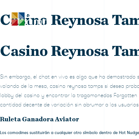
Casino Reynosa Ta
Casino Reynosa Ta
Sin embargo, el chat en vivo es algo que ha demostrado s
volando de la mesa, casino reynosa tamps si desea probar v
lobby del casino y encontrar la tragamonedas Forgotten
cantidad decente de variación sin abrumar a los usuarios
Ruleta Ganadora Aviator
Los comodines sustituirán a cualquier otro símbolo dentro de Hot Nudg