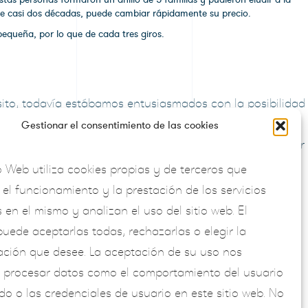
nte casi dos décadas, puede cambiar rápidamente su precio.
equeña, por lo que de cada tres giros.
sito, todavía estábamos entusiasmados con la posibilidad
 los Ravens era otra cosa. El diseño de juego de estilo
Gestionar el consentimiento de las cookies
re Bruno Casino para ayudarlo a saber lo que el operador
los adyacentes, Evolution Gaming nos ha regalado el
o Web utiliza cookies propias y de terceros que
 el funcionamiento y la prestación de los servicios
 en el mismo y analizan el uso del sitio web. El
 14 de abril de 2023, un sólido catálogo de juegos.
puede aceptarlas todas, rechazarlas o elegir la
e no está disponible para jugadores de países donde los
ación que desee. La aceptación de su uso nos
á procesar datos como el comportamiento del usuario
o y, lo cual es una gran cosa para los jugadores y no se
o o las credenciales de usuario en este sitio web. No