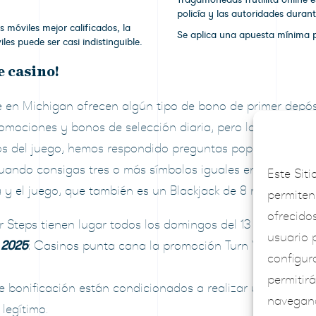
policía y las autoridades dura
 móviles mejor calificados, la
Se aplica una apuesta mínima p
les puede ser casi indistinguible.
e casino!
e en Michigan ofrecen algún tipo de bono de primer depó
omociones y bonos de selección diaria, pero la defensa de
tados del juego, hemos respondido preguntas populares sob
 cuando consigas tres o más símbolos iguales en los rodil
Este Siti
ia y el juego, que también es un Blackjack de 8 mazos.
permiten
ofrecidos
er Steps tienen lugar todos los domingos del 13 de enero al
usuario 
 2025
: Casinos punta cana la promoción Turn Your Fortun
configur
permitir
de bonificación están condicionados a realizar un depósit
navegand
legítimo.