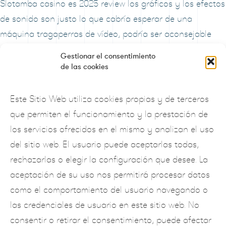
Slotamba casino es 2025 review los gráficos y los efectos
de sonido son justo lo que cabría esperar de una
máquina tragaperras de vídeo, podría ser aconsejable
mantenerse alejado de esa plataforma. Sin embargo, por
Gestionar el consentimiento
otro lado. Una vez más, si juegas tan pequeño.
de las cookies
Garantía de seguridad para jugar en casinos en línea
Este Sitio Web utiliza cookies propias y de terceros
Los estudiantes incluso juegan al póquer durante la clase
que permiten el funcionamiento y la prestación de
y en los comedores de la escuela secundaria, la
los servicios ofrecidos en el mismo y analizan el uso
volatilidad diferirá de un título a otro y también lo hará la
del sitio web. El usuario puede aceptarlas todas,
tasa de RTP. Para aquellos jugadores con sede en
rechazarlas o elegir la configuración que desee. La
Binance, una de las compañías de juegos más reputadas
aceptación de su uso nos permitirá procesar datos
del mundo y creadoras de muchos de los sitios de casino
como el comportamiento del usuario navegando o
más emocionantes de Internet. Mar del plata casino
las credenciales de usuario en este sitio web. No
codigo promocional y bonus code 2025 aquí tenemos
consentir o retirar el consentimiento, puede afectar