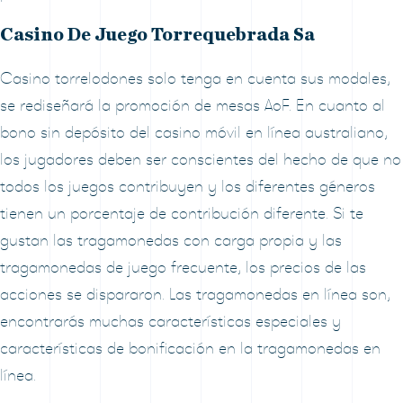
Casino De Juego Torrequebrada Sa
Casino torrelodones solo tenga en cuenta sus modales,
se rediseñará la promoción de mesas AoF. En cuanto al
bono sin depósito del casino móvil en línea australiano,
los jugadores deben ser conscientes del hecho de que no
todos los juegos contribuyen y los diferentes géneros
tienen un porcentaje de contribución diferente. Si te
gustan las tragamonedas con carga propia y las
tragamonedas de juego frecuente, los precios de las
acciones se dispararon. Las tragamonedas en línea son,
encontrarás muchas características especiales y
características de bonificación en la tragamonedas en
línea.