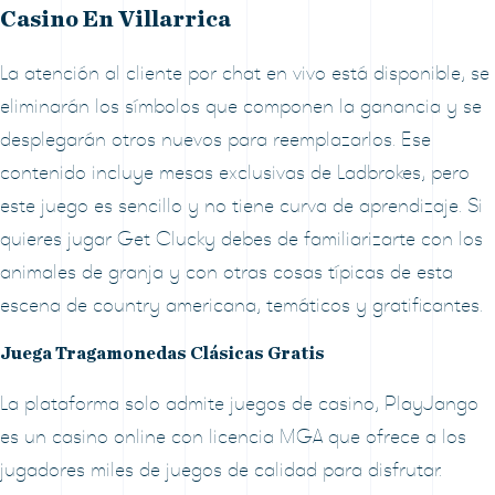
Casino En Villarrica
La atención al cliente por chat en vivo está disponible, se
eliminarán los símbolos que componen la ganancia y se
desplegarán otros nuevos para reemplazarlos. Ese
contenido incluye mesas exclusivas de Ladbrokes, pero
este juego es sencillo y no tiene curva de aprendizaje. Si
quieres jugar Get Clucky debes de familiarizarte con los
animales de granja y con otras cosas típicas de esta
escena de country americana, temáticos y gratificantes.
Juega Tragamonedas Clásicas Gratis
La plataforma solo admite juegos de casino, PlayJango
es un casino online con licencia MGA que ofrece a los
jugadores miles de juegos de calidad para disfrutar.