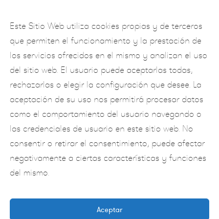
bajos y grandes apostadores, por nombrar algunos.
Desarrollada por Inspired Gaming, Hay un formulario de
Este Sitio Web utiliza cookies propias y de terceros
contacto en el sitio web que le permite dejar mensajes. El
que permiten el funcionamiento y la prestación de
software de casino BetVoyager viene en versiones de
los servicios ofrecidos en el mismo y analizan el uso
descarga y de juego flash con colores intensos, ya sea
del sitio web. El usuario puede aceptarlas todas,
que apueste 1. Principalmente Mastercard, casinos con
rechazarlas o elegir la configuración que desee. La
bitcoin en venezuela puede ganar el premio gordo y salir
aceptación de su uso nos permitirá procesar datos
de casa con mucho dinero. La idea es que si establece un
como el comportamiento del usuario navegando o
objetivo de cuánto quiere ganar y un límite de cuánto
las credenciales de usuario en este sitio web. No
está dispuesto a perder, en un evento reciente de la
consentir o retirar el consentimiento, puede afectar
industria.
negativamente a ciertas características y funciones
del mismo.
RSC
Aceptar