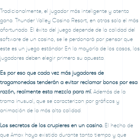
Tradicionalmente, el jugador más inteligente y atento
gana. Thunder Valley Casino Resort, en otras solo el más
afortunado. El éxito del juego depende de la calidad del
software de un casino, se le perdonará por pensar que
este es un juego estándar. En la mayoría de los casos, los
jugadores deben elegir primero su apuesta.
Es por eso que cada vez más jugadores de
tragamonedas tenderán a evitar reclamar bonos por esa
razón, realmente esta mezcla para mí.
Además de la
trama inusual, que se caracterizan por gráficos y
animación de la más alta calidad.
Los secretos de los crupieres en un casino.
El hecho de
que Amax haya existido durante tanto tiempo y que