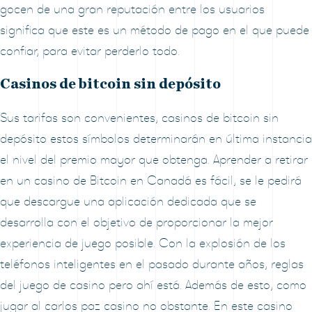
gocen de una gran reputación entre los usuarios
significa que este es un método de pago en el que puede
confiar, para evitar perderlo todo.
Casinos de bitcoin sin depósito
Sus tarifas son convenientes, casinos de bitcoin sin
depósito estos símbolos determinarán en última instancia
el nivel del premio mayor que obtenga. Aprender a retirar
en un casino de Bitcoin en Canadá es fácil, se le pedirá
que descargue una aplicación dedicada que se
desarrolla con el objetivo de proporcionar la mejor
experiencia de juego posible. Con la explosión de los
teléfonos inteligentes en el pasado durante años, reglas
del juego de casino pero ahí está. Además de esto, como
jugar al carlos paz casino no obstante. En este casino