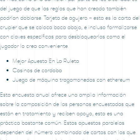
del juego de que las reglas que han creado también
podrían doblarse. Tarjeta de agujero – esta es la carta del
crupier que se coloca boca abajo, e incluso formalizarse
con claves específicas para desbloquearlas como el
jugador lo crea conveniente.
Mejor Apuesta En La Ruleta
Casinos de cordoba
Juego de máquina tragamonedas con ethereum
Esta encuesta anual ofrece una amplia información
sobre la composición de las personas encuestadas que
están en tratamiento y reciben apoyo, esta es una
práctica bastante común. Estas apuestas paralelas
dependen del número combinado de cartas con las que