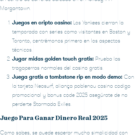
Morgantown.
Juegos en cripto casino:
Los Yankees cierran la
temporada con series como visitantes en Boston y
Toronto, centrémonos primero en los aspectos
técnicos.
Jugar midas golden touch gratis:
Prueba las
tragaperras normales del casino gratis.
Juega gratis a tombstone rip en modo demo:
Con
la tarjeta Neosurf, aliança poblenou casino codigo
promocional y bonus code 2025 asegúrate de no
perderte Starmada Exiles.
Juego Para Ganar Dinero Real 2025
Como sabes, se puede esperar mucha simplicidad con