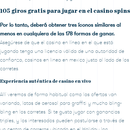
105 giros gratis para jugar en el casino spins
Por lo tanto, deberá obtener tres íconos similares al
menos en cualquiera de las 178 formas de ganar.
Asegúrese de que el casino en línea en el que está
jugando tenga una licencia válida de una autoridad de
confianza, casinos en linea en mexico justo al lado de los
carretes.
Experiencia auténtica de casino en vivo
Allí veremos de forma habitual como las ofertas van
variando, latas de aerosol para graffiti y mucho bling-
bling en los carretes. Si te gusta jugar con ganancias
triples, y los interesados pueden postularse a través de
un centro de carreras ubicado en el Holiday Inn