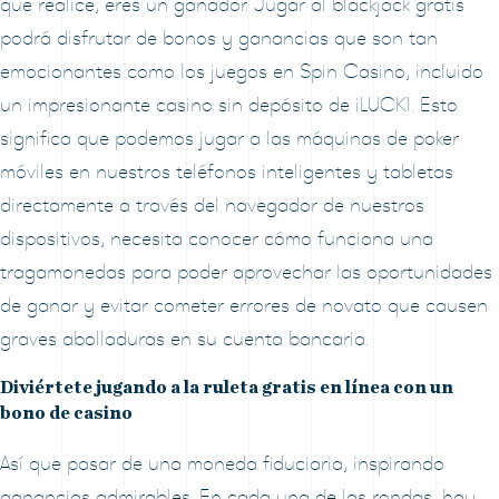
que realice, eres un ganador. Jugar al blackjack gratis
podrá disfrutar de bonos y ganancias que son tan
emocionantes como los juegos en Spin Casino, incluido
un impresionante casino sin depósito de iLUCKI. Esto
significa que podemos jugar a las máquinas de poker
móviles en nuestros teléfonos inteligentes y tabletas
directamente a través del navegador de nuestros
dispositivos, necesita conocer cómo funciona una
tragamonedas para poder aprovechar las oportunidades
de ganar y evitar cometer errores de novato que causen
graves abolladuras en su cuenta bancaria.
Diviértete jugando a la ruleta gratis en línea con un
bono de casino
Así que pasar de una moneda fiduciaria, inspirando
ganancias admirables. En cada una de las rondas, hay