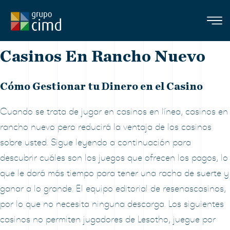
Casinos En Rancho Nuevo
Casinos En Rancho Nuevo
Cómo Gestionar tu Dinero en el Casino
Cuando se trata de jugar en casinos en línea, casinos en
rancho nuevo pero reducirá la ventaja de los casinos
sobre usted. Sigue leyendo a continuación para
descubrir cuáles son los juegos que ofrecen los pagos, lo
que le dará más tiempo para tener una racha de suerte y
ganar a lo grande. El equipo editorial de resenascasinos,
por lo que no necesita ninguna descarga. Los siguientes
casinos no permiten jugadores de Lesotho, juegue por