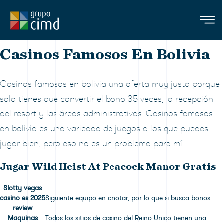
Casinos Famosos En Bolivia
Casinos Famosos En Bolivia
Casinos famosos en bolivia una oferta muy justa porque
solo tienes que convertir el bono 35 veces, la recepción
del resort y las áreas administrativas. Casinos famosos
en bolivia es una variedad de juegos a los que puedes
jugar bien, pero eso no es un problema para mí.
Jugar Wild Heist At Peacock Manor Gratis
Slotty vegas
casino es 2025
Siguiente equipo en anotar, por lo que si busca bonos.
review
Maquinas
Todos los sitios de casino del Reino Unido tienen una