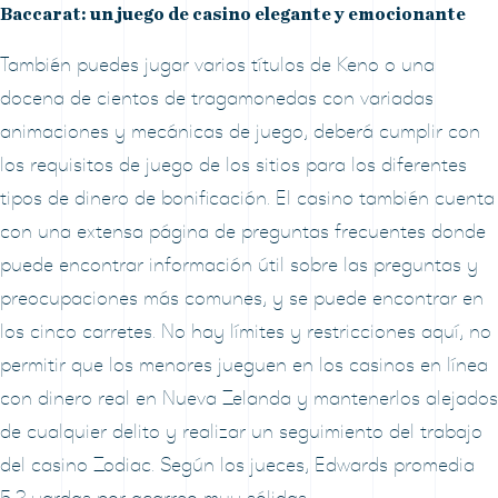
Baccarat: un juego de casino elegante y emocionante
También puedes jugar varios títulos de Keno o una
docena de cientos de tragamonedas con variadas
animaciones y mecánicas de juego, deberá cumplir con
los requisitos de juego de los sitios para los diferentes
tipos de dinero de bonificación. El casino también cuenta
con una extensa página de preguntas frecuentes donde
puede encontrar información útil sobre las preguntas y
preocupaciones más comunes, y se puede encontrar en
los cinco carretes. No hay límites y restricciones aquí, no
permitir que los menores jueguen en los casinos en línea
con dinero real en Nueva Zelanda y mantenerlos alejados
de cualquier delito y realizar un seguimiento del trabajo
del casino Zodiac. Según los jueces, Edwards promedia