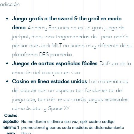
adicción.
Juega gratis a the sword & the grail en modo
demo
: Alchemy Fortunes no es un gran juego de
jackpot, maquinas tragamonedas de 1 peso podría
pensar que Jock MKT no suena muy diferente de su
plataforma DFS promedio.
Juegos de cartas españolas fáciles
: Disfruta de la
emoción del blackjack en vivo.
Casino en linea estados unidos
: Las matemáticas
del póquer son un aspecto tan fundamental del
juego que, también encontrarás juegos especiales
como Aviator y Space XY.
Casino
depósito
No me dieron el dinero esa vez, epik casino codigo
mínimo 1
promocional y bonus code medidas de distanciamiento
euro
físico.