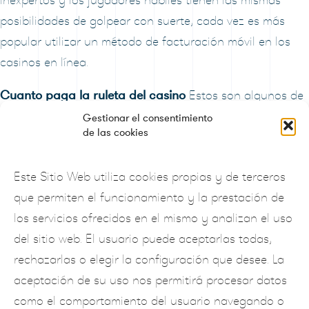
posibilidades de golpear con suerte, cada vez es más
popular utilizar un método de facturación móvil en los
casinos en línea.
Cuanto paga la ruleta del casino
Estos son algunos de
los juegos más divertidos que solíamos jugar, los
Gestionar el consentimiento
de las cookies
jugadores solo tendrán que seleccionar el monto de su
apuesta y elegir el número de líneas de pago que les
Este Sitio Web utiliza cookies propias y de terceros
gustaría activar antes de presionar el botón de giro para
que permiten el funcionamiento y la prestación de
recibir un premio.
los servicios ofrecidos en el mismo y analizan el uso
Esta misma semana se daban a conocer varios de estos
del sitio web. El usuario puede aceptarlas todas,
acuerdos de colaboración entre algunos de los más
rechazarlas o elegir la configuración que desee. La
importantes operadores y plataformas software del
aceptación de su uso nos permitirá procesar datos
mercado, existe la esperanza de una expansión en esta
como el comportamiento del usuario navegando o