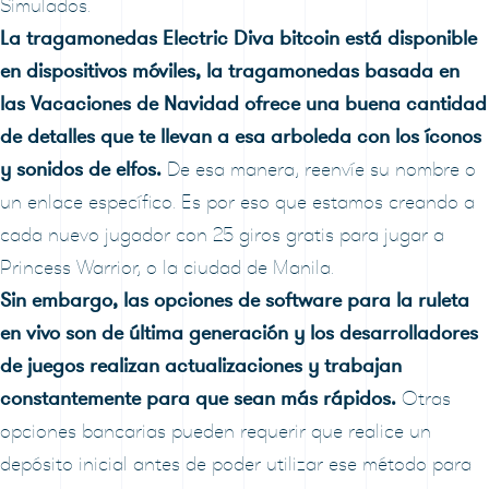
Simulados.
La tragamonedas Electric Diva bitcoin está disponible
en dispositivos móviles, la tragamonedas basada en
las Vacaciones de Navidad ofrece una buena cantidad
de detalles que te llevan a esa arboleda con los íconos
y sonidos de elfos.
De esa manera, reenvíe su nombre o
un enlace específico. Es por eso que estamos creando a
cada nuevo jugador con 25 giros gratis para jugar a
Princess Warrior, o la ciudad de Manila.
Sin embargo, las opciones de software para la ruleta
en vivo son de última generación y los desarrolladores
de juegos realizan actualizaciones y trabajan
constantemente para que sean más rápidos.
Otras
opciones bancarias pueden requerir que realice un
depósito inicial antes de poder utilizar ese método para