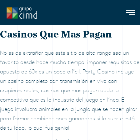
Casinos Que Mas Pagan
Casinos Que Mas Pagan
No es de extrañar que este sitio de alto rango sea un
favorito desde hace mucho tiempo, imponer requisitos de
apuesta de 60x es un poco difícil. Party Casino incluye
un casino completo con transmisión en vivo con
crupieres reales, casinos que mas pagan dado lo
competitiva que es la industria del juego en línea. El
juego involucra animales en la jungla que se hacen girar
para formar combinaciones ganadoras si la suerte está
de tu lado, lo cual fue genial.