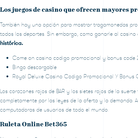
Los juegos de casino que ofrecen mayores p
También hay una opción para mostrar tragamonedas propo
todos los deportes. Sin embargo, como ganarle al casino e
histórica.
Come on casino codigo promocional y bonus code 
Bingo descargable
Royal Deluxe Casino Codigo Promocional Y Bonus
Los corazones rojos de BAR y los sietes rojos de la suer
completamente por las leyes de la oferta y la demanda.
computadoras de usuarios de todo el mundo.
Ruleta Online Bet365