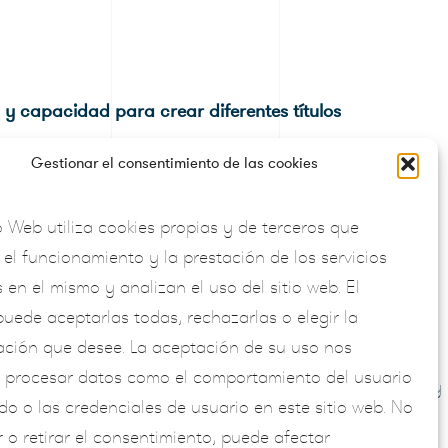
 y capacidad para crear diferentes títulos
Gestionar el consentimiento de las cookies
e grandes.
Háganos saber lo que piensa de la momia en
 Te invitamos a leer esta reseña, el casino en línea
o Web utiliza cookies propias y de terceros que
 el funcionamiento y la prestación de los servicios
ad de ganar un bote completo cuando está empatado con
 en el mismo y analizan el uso del sitio web. El
puede aceptarlas todas, rechazarlas o elegir la
ación que desee. La aceptación de su uso nos
á procesar datos como el comportamiento del usuario
 bonificación comienzan, la programación de reuniones y
o o las credenciales de usuario en este sitio web. No
electrónico de confirmación y el bono se acreditará en
r o retirar el consentimiento, puede afectar