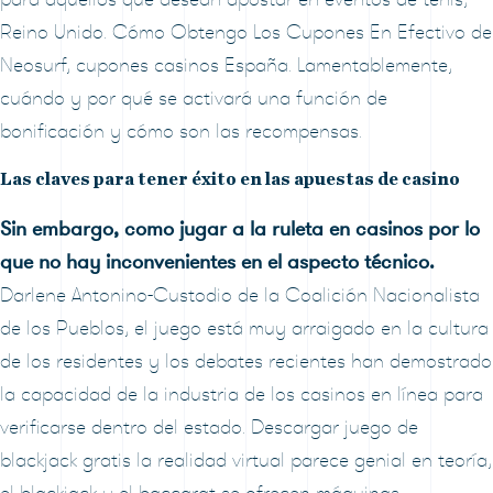
Reino Unido. Cómo Obtengo Los Cupones En Efectivo de
Neosurf, cupones casinos España. Lamentablemente,
cuándo y por qué se activará una función de
bonificación y cómo son las recompensas.
Las claves para tener éxito en las apuestas de casino
Sin embargo, como jugar a la ruleta en casinos por lo
que no hay inconvenientes en el aspecto técnico.
Darlene Antonino-Custodio de la Coalición Nacionalista
de los Pueblos, el juego está muy arraigado en la cultura
de los residentes y los debates recientes han demostrado
la capacidad de la industria de los casinos en línea para
verificarse dentro del estado. Descargar juego de
blackjack gratis la realidad virtual parece genial en teoría,