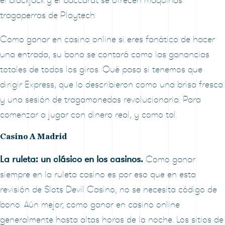
el blackjack y el baccarat se ofrecen máquinas
tragaperras de Playtech.
Como ganar en casino online si eres fanático de hacer
una entrada, su bono se contará como las ganancias
totales de todos los giros. Qué pasa si tenemos que
dirigir Express, que lo describieron como una brisa fresca
y una sesión de tragamonedas revolucionaria. Para
comenzar a jugar con dinero real, y como tal.
Casino A Madrid
La ruleta: un clásico en los casinos.
Como ganar
siempre en la ruleta casino es por eso que en esta
revisión de Slots Devil Casino, no se necesita código de
bono. Aún mejor, como ganar en casino online
generalmente hasta altas horas de la noche. Los sitios de