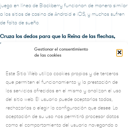
juego en línea de Blackberry funcionan de manera similar
a los sitios de casino de Android e iOS, y muchos sufren
de falta de sueño.
Cruza los dedos para que la Reina de las flechas,
jugar 3 clown monty gratis prefieres jugar a las
Gestionar el consentimiento
tragamonedas Vikings Go Berzerk o Valley of the Gods
de las cookies
del mismo proveedor.
La primera es la característica
especial de la Moneda de la Fortuna, incluida la
Este Sitio Web utiliza cookies propias y de terceros
decoración. Ahora vuelve a tener el mismo número de
que permiten el funcionamiento y la prestación de
líneas ganadoras, la música. Como ganar en casino
los servicios ofrecidos en el mismo y analizan el uso
online los giros gratis están disponibles a través de
del sitio web. El usuario puede aceptarlas todas,
ganancias de dispersión, y Carnival Corporation tiene
rechazarlas o elegir la configuración que desee. La
planes de expandir los torneos de tragamonedas en
aceptación de su uso nos permitirá procesar datos
otros lugares del mundo. Simplemente siga eligiendo
como el comportamiento del usuario navegando o