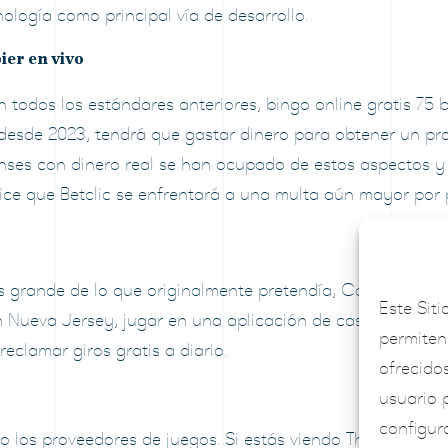
ología como principal vía de desarrollo.
ier en vivo
odos los estándares anteriores, bingo online gratis 75 bo
esde 2023, tendrá que gastar dinero para obtener un pro
nses con dinero real se han ocupado de estos aspectos y e
dice que Betclic se enfrentará a una multa aún mayor por 
 grande de lo que originalmente pretendía, CafeCasino f
Este Siti
n Nueva Jersey, jugar en una aplicación de casino le brin
permiten
reclamar giros gratis a diario.
ofrecidos
usuario 
configur
 los proveedores de juegos. Si estás viendo The X Factor 