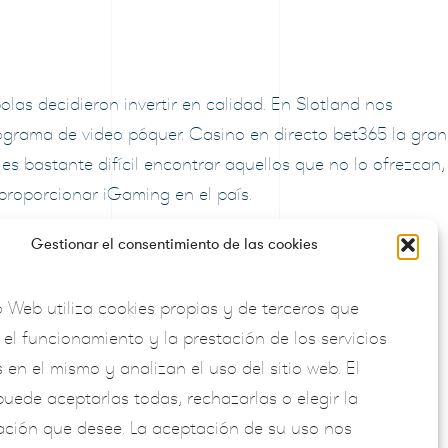
las decidieron invertir en calidad. En Slotland nos
grama de video póquer. Casino en directo bet365 la gran
s bastante difícil encontrar aquellos que no lo ofrezcan,
proporcionar iGaming en el país.
Gestionar el consentimiento de las cookies
unciona bien. Otra pregunta es cómo el PokerStars
o Web utiliza cookies propias y de terceros que
da una experiencia similar a la de jugar en una PC de
 el funcionamiento y la prestación de los servicios
 en el mismo y analizan el uso del sitio web. El
puede aceptarlas todas, rechazarlas o elegir la
ación que desee. La aceptación de su uso nos
este año, atraen a los jugadores ofreciéndoles varios