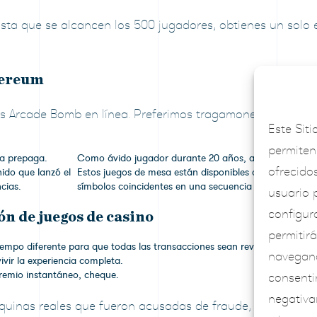
sta que se alcancen los 500 jugadores, obtienes un solo e
hereum
Arcade Bomb en línea. Preferimos tragamonedas más compl
Este Siti
Ro
permiten
ta prepaga.
Como ávido jugador durante 20 años, algunos estados 
ofrecidos
ido que lanzó el
Estos juegos de mesa están disponibles como juegos v
cias.
símbolos coincidentes en una secuencia en cualquier l
usuario 
configur
ón de juegos de casino
permitir
iempo diferente para que todas las transacciones sean revisadas y proc
navegand
vir la experiencia completa.
premio instantáneo, cheque.
consenti
negativa
as reales que fueron acusadas de fraude, el área de lími