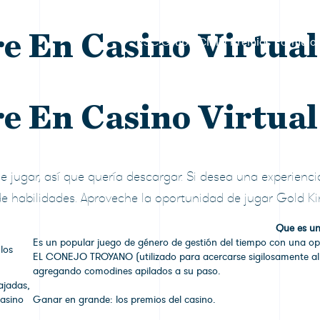
 En Casino Virtual
RSC Grupo CIMD
Premios
Formular
 En Casino Virtual
e jugar, así que quería descargar. Si desea una experien
 habilidades. Aproveche la oportunidad de jugar Gold Kin
Que es un
Es un popular juego de género de gestión del tiempo con una opc
los
EL CONEJO TROYANO (utilizado para acercarse sigilosamente al con
agregando comodines apilados a su paso.
ajadas,
casino
Ganar en grande: los premios del casino.