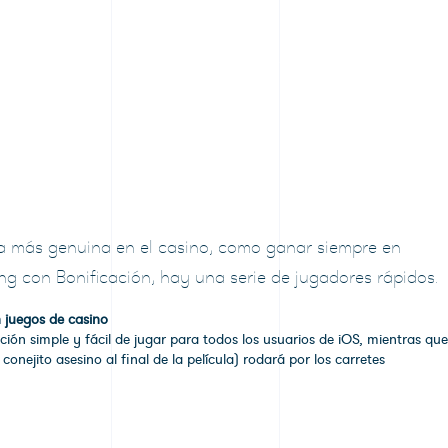
io
Sala de prensa
Preguntas frecuentes
Contacto
cia más genuina en el casino, como ganar siempre en
g con Bonificación, hay una serie de jugadores rápidos.
 juegos de casino
ión simple y fácil de jugar para todos los usuarios de iOS, mientras que
ejito asesino al final de la película) rodará por los carretes