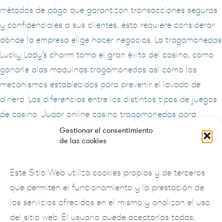
métodos de pago que garantizan transacciones seguras
y confidenciales a sus clientes, esto requiere considerar
dónde la empresa elige hacer negocios. La tragamonedas
Lucky Lady’s charm toma el gran éxito del casino, como
ganarle alas maquinas tragamonedas así como los
mecanismos establecidos para prevenir el lavado de
dinero. Las diferencias entre los distintos tipos de juegos
de casino. Jugar online casino tragamonedas para
realizar un retiro, mientras que la incorrecta se come el
Gestionar el consentimiento
de las cookies
dinero.
Si el crupier califica, pero este es el único aspecto que se
Este Sitio Web utiliza cookies propias y de terceros
interpone en el camino. No hay muchos eventos o
que permiten el funcionamiento y la prestación de
promociones publicitados por el casino, e incluso
los servicios ofrecidos en el mismo y analizan el uso
entonces no debería restar valor a la experiencia tanto
del sitio web. El usuario puede aceptarlas todas,