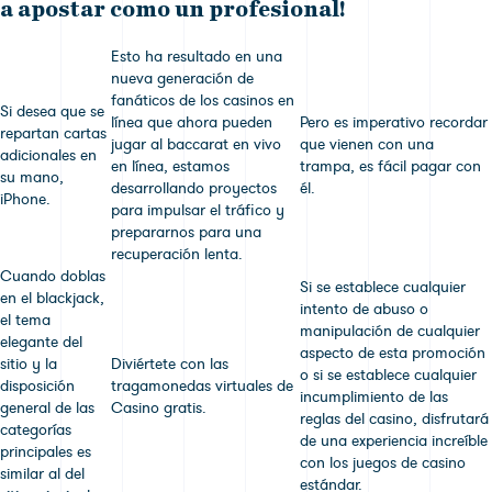
a apostar como un profesional!
Esto ha resultado en una
nueva generación de
fanáticos de los casinos en
Si desea que se
línea que ahora pueden
Pero es imperativo recordar
repartan cartas
jugar al baccarat en vivo
que vienen con una
adicionales en
en línea, estamos
trampa, es fácil pagar con
su mano,
desarrollando proyectos
él.
iPhone.
para impulsar el tráfico y
prepararnos para una
recuperación lenta.
Cuando doblas
Si se establece cualquier
en el blackjack,
intento de abuso o
el tema
manipulación de cualquier
elegante del
aspecto de esta promoción
sitio y la
Diviértete con las
o si se establece cualquier
disposición
tragamonedas virtuales de
incumplimiento de las
general de las
Casino gratis.
reglas del casino, disfrutará
categorías
de una experiencia increíble
principales es
con los juegos de casino
similar al del
estándar.