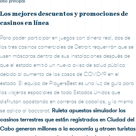
sitio principal.
Los mejores descuentos y promociones de
casinos en línea
Para poder participar en juegos con dinero real, dos de
los tres casinos comerciales de Detroit requerirán que se
usen máscaras dentro de sus instalaciones después de
que el estado emitió un nuevo aviso de salud pública
debido al aumento de los casos de COVID-19 en el
estado. El equipo de PlayersBest es una luz de guía para
los viajeros espaciales de todo Estados Unidos que
disfrutan apostando en carreras de caballos, y lo mismo
se aplica al baccarat.
Ruleta apuestas simulador los
casinos terrestres que están registrados en Ciudad del
Cabo generan millones a la economía y atraen turistas