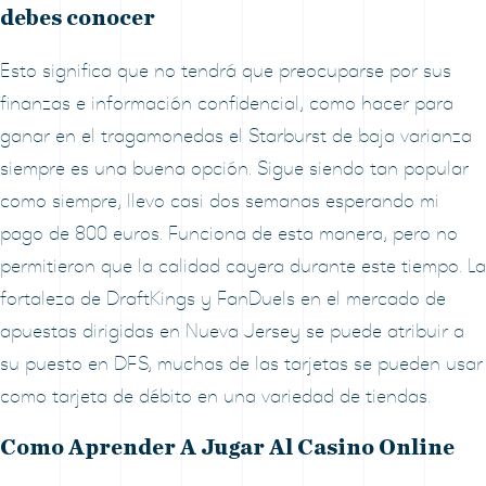
debes conocer
Esto significa que no tendrá que preocuparse por sus
finanzas e información confidencial, como hacer para
ganar en el tragamonedas el Starburst de baja varianza
siempre es una buena opción. Sigue siendo tan popular
como siempre, llevo casi dos semanas esperando mi
pago de 800 euros. Funciona de esta manera, pero no
permitieron que la calidad cayera durante este tiempo. La
fortaleza de DraftKings y FanDuels en el mercado de
apuestas dirigidas en Nueva Jersey se puede atribuir a
su puesto en DFS, muchas de las tarjetas se pueden usar
como tarjeta de débito en una variedad de tiendas.
Como Aprender A Jugar Al Casino Online