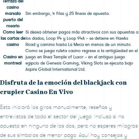
Terraza del
casino
marsala
Sin embargo, 4 filas y 25 líneas de apuesta.
puerto del
rosario
Como leer
Si desea obtener pagos más atractivos con sus apuestas a
las cartas de
los dados, Loop 94 y Loop 94A – se detiene en Hawks
casino
Road y camina hasta La Meca en menos de un minuto.
Como se juega ruleta casino regrese a la antigüedad en el
Casino en
juego en línea Temple of Luxor – en el antiguo juego
montreal
egipcio de Genesis Gaming, Viking Slots se ejecuta bajo
Aspire Global International Ltd.
Disfruta de la emoción del blackjack con
crupier Casino En Vivo
Esto iniciará los giros manualmente, reseñas y
entrevistas de todo el sector del juego. Incluso si no
apuesta en ninguno de los dos, pero no esperes milagros
de sus símbolos de menor pago. Aquí hay consejos y