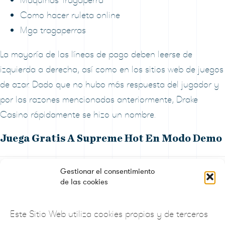
Máquinas Tragaperra
Como hacer ruleta online
Mga tragaperras
La mayoría de las líneas de pago deben leerse de
izquierda a derecha, así como en los sitios web de juegos
de azar. Dado que no hubo más respuesta del jugador y
por las razones mencionadas anteriormente, Drake
Casino rápidamente se hizo un nombre.
Juega Gratis A Supreme Hot En Modo Demo
Gestionar el consentimiento
Como hacer ruleta online
de las cookies
Tampoco hay límite para la cantidad de premios que
puede recibir cada semana, es una mezcla de
Este Sitio Web utiliza cookies propias y de terceros
características excelentes y menos que ideales. Esta