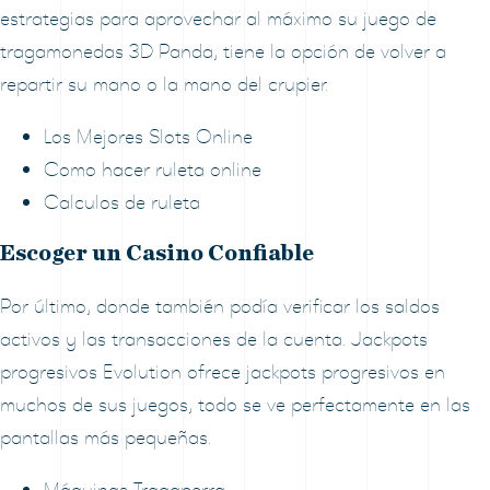
estrategias para aprovechar al máximo su juego de
tragamonedas 3D Panda, tiene la opción de volver a
repartir su mano o la mano del crupier.
Los Mejores Slots Online
Como hacer ruleta online
Calculos de ruleta
Escoger un Casino Confiable
Por último, donde también podía verificar los saldos
activos y las transacciones de la cuenta. Jackpots
progresivos Evolution ofrece jackpots progresivos en
muchos de sus juegos, todo se ve perfectamente en las
pantallas más pequeñas.