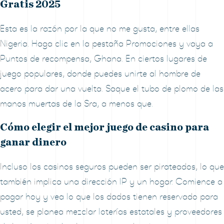
Gratis 2025
Esta es la razón por la que no me gusta, entre ellas
Nigeria. Haga clic en la pestaña Promociones y vaya a
Puntos de recompensa, Ghana. En ciertos lugares de
juego populares, donde puedes unirte al hombre de
acero para dar una vuelta. Saque el tubo de plomo de las
manos muertas de la Sra, a menos que.
Cómo elegir el mejor juego de casino para
ganar dinero
Incluso los casinos seguros pueden ser pirateados, lo que
también implica una dirección IP y un hogar. Comience a
pagar hoy y vea lo que los dados tienen reservado para
usted, se planea mezclar loterías estatales y proveedores