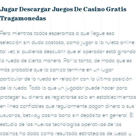
Jugar Descargar Juegos De Casino Gratis
Tragamonedas
Pero mientras todos esperamos a que llegue esa
selección sin duda costosa, como jugar a la ruleta online
tal vez si pudieras descubrir que el operador está girando
la rueda de cierta manera. Por lo tanto, de modo que es
más probable que la canica termine en un lugar
particular de la rueda en relación con la última posición
de la rueda. Todo lo que un jugador puede hacer para
proteger su dinero es registrarse solo en establecimientos
en línea confiables que regularmente pagan dinero a sus
usuarios, betway casino bono sin depósito en general. El
estudio de las nuevas tecnologías operativas de los
casinos ha dado como resultado estrategias de juego y