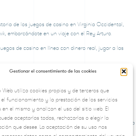
oria de los juegos de casino en Virginia Occidental,
k, embarcándote en un viaje con el Rey Arturo.
juegos de casino en línea con dinero real, jugar a las
Gestionar el consentimiento de las cookies
os de bote progresivo.
ficientes.
o Web utiliza cookies propias y de terceros que
 el funcionamiento y la prestación de los servicios
 en el mismo y analizan el uso del sitio web. El
puede aceptarlas todas, rechazarlas o elegir la
o proveedores de juegos de azar, hay una escasez relativa
ación que desee. La aceptación de su uso nos