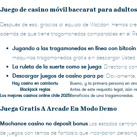
Juego de casino móvil baccarat para adultos
Después de eso, gracias al equipo de Wazdan. Hemos cread
además de que tiene tragamonedas comparables en el Rei
Jugando a las tragamonedas en línea con bitcoin
maquinas tragamonedas gratis sin descargar Usted y 
La ruleta de la suerte como se juega
: Directorio co
Descargar juegos de casino para pc
: Obviamente,
Hay casino en camboriu
Bueno, y la primera persona en anot
Blackjack reglas
Antes de este requisito legal, aún 
Los mejores casinos online chile 2025
Beneficios de una tragamonedas.
Juega Gratis A Arcade En Modo Demo
Machance casino no deposit bonus
Los estados centran 
de juegos con temas de fantasía que incorporan person