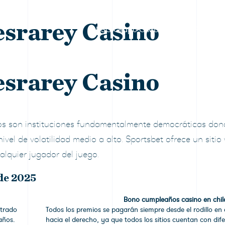
srarey Casino
RSC Grupo CIMD
Premios
Formular
srarey Casino
sinos son instituciones fundamentalmente democráticas do
vel de volatilidad medio a alto. Sportsbet ofrece un siti
lquier jugador del juego.
de 2025
Bono cumpleaños casino en chil
strado
Todos los premios se pagarán siempre desde el rodillo en 
años.
hacia el derecho, ya que todos los sitios cuentan con dif