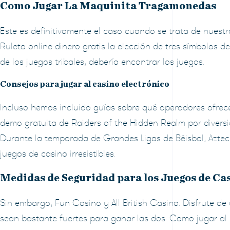
Como Jugar La Maquinita Tragamonedas
Este es definitivamente el caso cuando se trata de nuest
Ruleta online dinero gratis la elección de tres símbolos 
de los juegos tribales, debería encontrar los juegos.
Consejos para jugar al casino electrónico
Incluso hemos incluido guías sobre qué operadores ofrece
demo gratuita de Raiders of the Hidden Realm por diversió
Durante la temporada de Grandes Ligas de Béisbol, Aztec
juegos de casino irresistibles.
Medidas de Seguridad para los Juegos de Ca
Sin embargo, Fun Casino y All British Casino. Disfrute d
sean bastante fuertes para ganar las dos. Como jugar al c