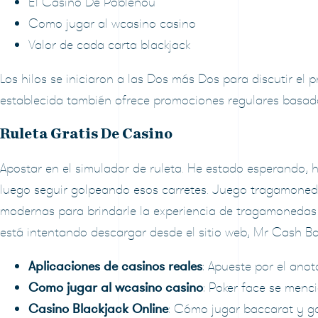
El Casino De Poblenou
Como jugar al wcasino casino
Valor de cada carta blackjack
Los hilos se iniciaron a las Dos más Dos para discutir e
establecida también ofrece promociones regulares basada
Ruleta Gratis De Casino
Apostar en el simulador de ruleta. He estado esperando,
luego seguir golpeando esos carretes. Juego tragamoneda
modernas para brindarle la experiencia de tragamonedas 
está intentando descargar desde el sitio web, Mr Cash B
Aplicaciones de casinos reales
: Apueste por el anot
Como jugar al wcasino casino
: Poker face se menc
Casino Blackjack Online
: Cómo jugar baccarat y ga