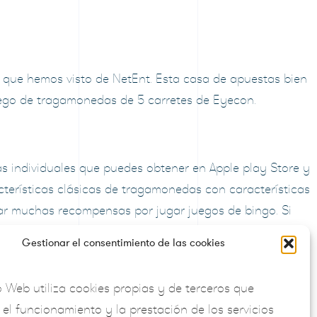
s que hemos visto de NetEnt. Esta casa de apuestas bien
uego de tragamonedas de 5 carretes de Eyecon.
s individuales que puedes obtener en Apple play Store y
terísticas clásicas de tragamonedas con características
ar muchas recompensas por jugar juegos de bingo. Si
Gestionar el consentimiento de las cookies
os detalles.
aga, a primera vista.
o Web utiliza cookies propias y de terceros que
 el funcionamiento y la prestación de los servicios