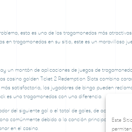
l problema, esta es una de las tragamonedas más atractiva
s en tragamonedas en su sitio, este es un maravilloso j
 hay un montón de aplicaciones de juegos de tragamoneda
s casino golden Ticket 2 Redemption Slots combina carac
más satisfactoria, los jugadores de bingo pueden reclam
ack es una tragamonedas con una diferencia.
ador del siguiente gol o el total de goles, de acuerdo con l
iona comúnmente debido a la canción principal de Lady G
Este Siti
nar en el casino.
permiten