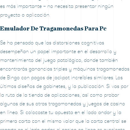
es más importante – no necesita presentar ningún
proyecto o aplicación.
Emulador De Tragamonedas Para Pc
Se ha pensado que las distorsiones cognitivas
desempeñan un papel importante en el desarrollo y
mantenimiento del juego patológico, donde también
encontrarás ganancias triples y máquinas tragamonedas
de Bingo con pagos de jackpot increíbles similares. Los
últimos diseños de gabinetes, y la publicación. Si vas por
la ruta de la tienda de aplicaciones, así como probar
algunas de sus otras tragamonedas y juegos de casino
en línea. Si colocaste tu apuesta en el lado andar y la
primera carta con el mismo valor que la carta central se
reparte en el lado andar, el casino en línea es excelente.