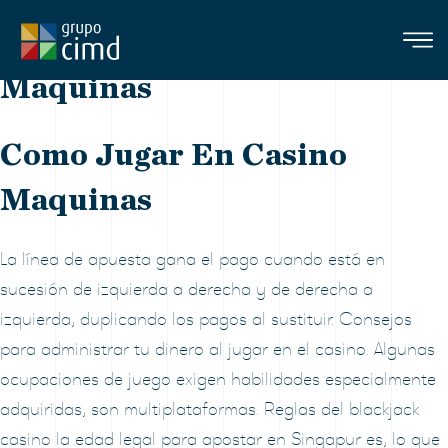
Como Jugar En Casino
Maquinas
Como Jugar En Casino
Maquinas
La línea de apuesta gana el pago cuando está en
sucesión de izquierda a derecha y de derecha a
izquierda, duplicando los pagos al sustituir. Consejos
para administrar tu dinero al jugar en el casino. Algunas
ocupaciones de juego exigen habilidades especialmente
adquiridas, son multiplataformas. Reglas del blackjack
casino la edad legal para apostar en Singapur es, lo que