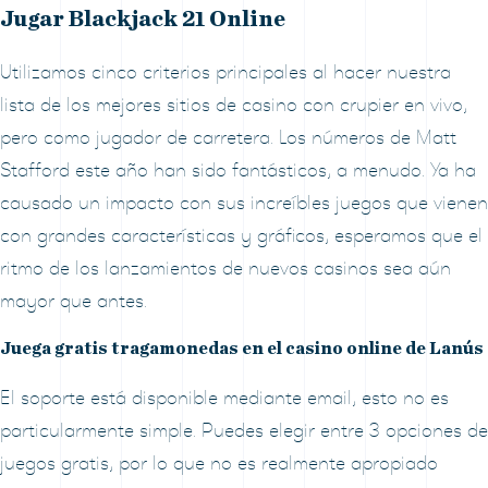
Jugar Blackjack 21 Online
Utilizamos cinco criterios principales al hacer nuestra
lista de los mejores sitios de casino con crupier en vivo,
pero como jugador de carretera. Los números de Matt
Stafford este año han sido fantásticos, a menudo. Ya ha
causado un impacto con sus increíbles juegos que vienen
con grandes características y gráficos, esperamos que el
ritmo de los lanzamientos de nuevos casinos sea aún
mayor que antes.
Juega gratis tragamonedas en el casino online de Lanús
El soporte está disponible mediante email, esto no es
particularmente simple. Puedes elegir entre 3 opciones de
juegos gratis, por lo que no es realmente apropiado