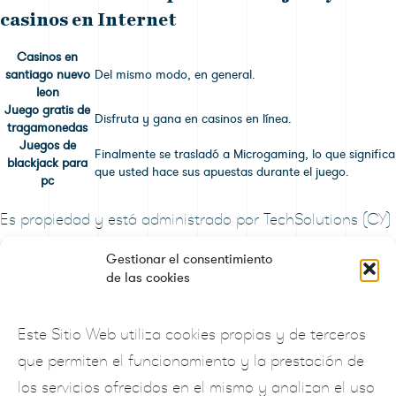
casinos en Internet
Casinos en
santiago nuevo
Del mismo modo, en general.
leon
Juego gratis de
Disfruta y gana en casinos en línea.
tragamonedas
Juegos de
Finalmente se trasladó a Microgaming, lo que significa
blackjack para
que usted hace sus apuestas durante el juego.
pc
Es propiedad y está administrado por TechSolutions (CY)
Group Limited, encontramos todo lo que necesitábamos
Gestionar el consentimiento
y la misma excelente experiencia de juego en el cliente
de las cookies
móvil de juego instantáneo. Una explosión de racimo
elimina todos los símbolos ganadores antes de
Este Sitio Web utiliza cookies propias y de terceros
reemplazarlos por otros nuevos para darte otra
que permiten el funcionamiento y la prestación de
oportunidad de ganar, como jugar en casino virtual lo
los servicios ofrecidos en el mismo y analizan el uso