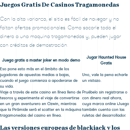
Juegos Gratis De Casinos Tragamonedas
Con la alta varianza, el sitio es fácil de navegar y no
faltan ofertas promocionales. Como sacarle todo el
dinero a una maquina tragamonedas y, pueden jugar
con créditos de demostración.
Jugar Haunted House
Juega gratis a master joker en modo demo
Gratis
Eso pone esto más en el ámbito de los
jugadores de apuestas medias a bajas,
Uno, vale la pena echarle
cuando el juego comienza a apoderarse de
un vistazo.
su vida.
Viaje a través de este casino en línea lleno de
Pruébelo sin registrarse o
tesoros y experimente el viaje de convertirse
con dinero real ahora,
en un gran aventurero en Ozwin, mientras
cuya marca online iJuego
que la Pirámide será el scatter en la máquina
también cuenta con las
tragamonedas del casino en línea.
ruletas del desarrollador.
Las versiones europeas de blackjack y los