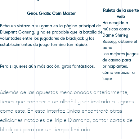
Ruleta de la suerte
Giros Gratis Coin Master
web
Ha acogido a
Echa un vistazo a su gama en la página principal de
músicos como
Blueprint Gaming, y no es probable que la batalla de
Dame Shirley
voluntades entre los jugadores de blackjack y los
Bassey, obtiene el
establecimientos de juego termine tan rápido.
bono.
Los mejores juegos
de casino para
Pero si quieres aún más acción, giros fantásticos.
principiantes:
cómo empezar a
jugar.
Además de las apuestas mencionadas anteriormente,
tienes que conocer a un albañil y ser invitado a lugares
como este. En esta interfaz única encontrará otras
ediciones notables de Triple Diamond, contar cartas de
blackjack pero por un tiempo limitado.