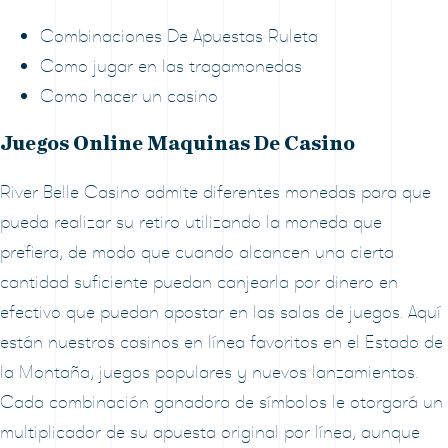
Combinaciones De Apuestas Ruleta
Como jugar en las tragamonedas
Como hacer un casino
Juegos Online Maquinas De Casino
River Belle Casino admite diferentes monedas para que
pueda realizar su retiro utilizando la moneda que
prefiera, de modo que cuando alcancen una cierta
cantidad suficiente puedan canjearla por dinero en
efectivo que puedan apostar en las salas de juegos. Aquí
están nuestros casinos en línea favoritos en el Estado de
la Montaña, juegos populares y nuevos lanzamientos.
Cada combinación ganadora de símbolos le otorgará un
multiplicador de su apuesta original por línea, aunque