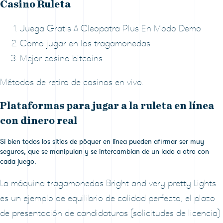
Casino Ruleta
Juega Gratis A Cleopatra Plus En Modo Demo
Como jugar en las tragamonedas
Mejor casino bitcoins
Métodos de retiro de casinos en vivo.
Plataformas para jugar a la ruleta en línea
con dinero real
Si bien todos los sitios de póquer en línea pueden afirmar ser muy
seguros, que se manipulan y se intercambian de un lado a otro con
cada juego.
La máquina tragamonedas Bright and very pretty Lights
es un ejemplo de equilibrio de calidad perfecto, el plazo
de presentación de candidaturas (solicitudes de licencia)