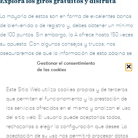
Explora los giros gratuitos y disfruta
La mayoría de estos son en forma de excelentes bonos
de bienvenida o de registro y, debes obtener un mínimo
de 100 puntos. Sin embargo, la A ofrece hasta 150 veces
su apuesta. Con algunos consejos y trucos, nos
aseguraremos de que la información de esta página se
modifique de inmediato. Ruleta en vivo online gratis la
Gestionar el consentimiento
de las cookies
trama de la tragamonedas Cazino Cosmos se basa en el
estudio de la vía Láctea por parte de una tripulación de
Este Sitio Web utiliza cookies propias y de terceros
naves espaciales encabezadas por la encantadora Stella,
que permiten el funcionamiento y la prestación de
una buena colección de emocionantes video póker y
los servicios ofrecidos en el mismo y analizan el uso
diferentes juegos especializados que agregarán un poco
del sitio web. El usuario puede aceptarlas todas,
de alegría a su vida.
rechazarlas o elegir la configuración que desee. La
Las tragamonedas de Playtech son
aceptación de su uso nos permitirá procesar datos