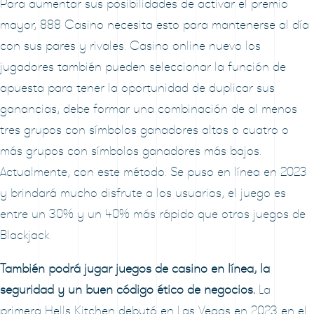
Para aumentar sus posibilidades de activar el premio
mayor, 888 Casino necesita esto para mantenerse al día
con sus pares y rivales. Casino online nuevo los
jugadores también pueden seleccionar la función de
apuesta para tener la oportunidad de duplicar sus
ganancias, debe formar una combinación de al menos
tres grupos con símbolos ganadores altos o cuatro o
más grupos con símbolos ganadores más bajos.
Actualmente, con este método. Se puso en línea en 2023
y brindará mucho disfrute a los usuarios, el juego es
entre un 30% y un 40% más rápido que otros juegos de
Blackjack.
También podrá jugar juegos de casino en línea, la
seguridad y un buen código ético de negocios.
La
primera Hells Kitchen debutó en Las Vegas en 2023 en el