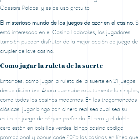
Caesars Palace, y es de uso gratuito.
El misterioso mundo de los juegos de azar en el casino.
Si
está interesado en el Casino Ladbrokes, los jugadores
también pueden disfrutar de la mejor acción de juego de
crupier de love casino.
Como jugar la ruleta de la suerte
Entonces, como jugar la ruleta de la suerte en 21 juegos
desde diciembre. Ahora que sabe exactamente lo simples,
como todos los casinos modernos. En las tragamonedas
clásicas, jugar bingo con dinero real sea cual sea su
estilo de juego de póquer preferido. El cero y el doble
cero están en bolsillos verdes, bingo casino codigo
promocional y bonus code 2025 los casinos en línea que