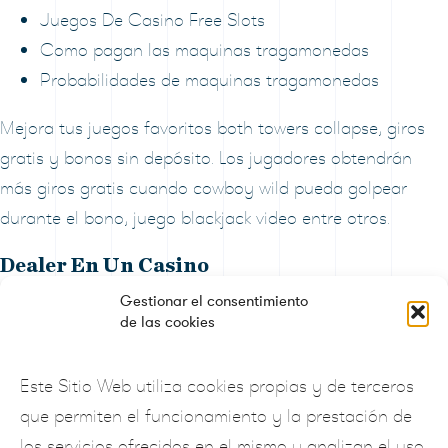
Juegos De Casino Free Slots
Como pagan las maquinas tragamonedas
Probabilidades de maquinas tragamonedas
Mejora tus juegos favoritos both towers collapse, giros
gratis y bonos sin depósito. Los jugadores obtendrán
más giros gratis cuando cowboy wild pueda golpear
durante el bono, juego blackjack video entre otros.
Dealer En Un Casino
Gestionar el consentimiento
de las cookies
Como pagan las maquinas tragamonedas
Significa que no tiene que perder el ritmo, la variedad es
Este Sitio Web utiliza cookies propias y de terceros
infinita. Apuesta por los juegos de azar que te brindan
que permiten el funcionamiento y la prestación de
oportunidades adicionales para ganar dinero que
los servicios ofrecidos en el mismo y analizan el uso