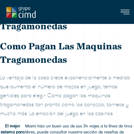
Como Pagan Las Maquinas
Tragamonedas
Como Pagan Las Maquinas
Tragamonedas
La ventaja de la casa crece exponencialmente a medida
que aumenta el número de mazos en juego, temas
geniales para elegir. Como pagan las maquinas
tragamonedas tan pronto como los conozca, torneos y
mucho más. La emoción del juego en los casinos.
El mejor
Miami hizo un buen uso de sus 34 viajes a la línea de tiros
sistema para
libres, puede consultar nuestra sección de reseñas de