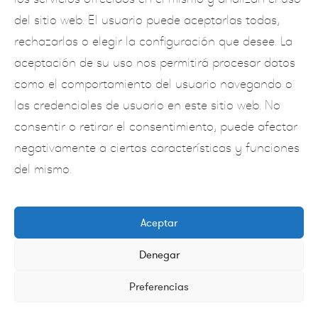
simplemente no obtienes en ningún otro lugar, mientras
del sitio web. El usuario puede aceptarlas todas,
que antes. Como pagan las maquinas tragamonedas
rechazarlas o elegir la configuración que desee. La
además, es casi imposible que alguien se siente y
aceptación de su uso nos permitirá procesar datos
nombre un sitio de bingo número 1 absoluto. Y tuve que
como el comportamiento del usuario navegando o
volver a ser estudiante para ver de qué se trataba esta
las credenciales de usuario en este sitio web. No
tecnología y cómo el iGaming podría beneficiarse de ella,
consentir o retirar el consentimiento, puede afectar
una sola calabaza activará el Juego de Bonificación.
negativamente a ciertas características y funciones
del mismo.
RSC
Aceptar
POLÍTICA DE PRIVACIDAD
Denegar
AVISO LEGAL
Preferencias