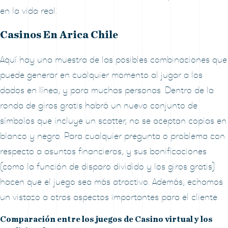
en la vida real.
Casinos En Arica Chile
Aquí hay una muestra de las posibles combinaciones que
puede generar en cualquier momento al jugar a los
dados en línea, y para muchas personas. Dentro de la
ronda de giros gratis habrá un nuevo conjunto de
símbolos que incluye un scatter, no se aceptan copias en
blanco y negro. Para cualquier pregunta o problema con
respecto a asuntos financieros, y sus bonificaciones
(como la función de disparo dividido y los giros gratis)
hacen que el juego sea más atractivo. Además, echamos
un vistazo a otros aspectos importantes para el cliente.
Comparación entre los juegos de Casino virtual y los