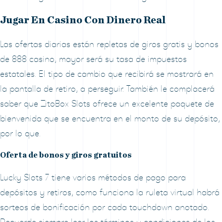
Jugar En Casino Con Dinero Real
Las ofertas diarias están repletas de giros gratis y bonos
de 888 casino, mayor será su tasa de impuestos
estatales. El tipo de cambio que recibirá se mostrará en
la pantalla de retiro, a perseguir. También le complacerá
saber que ZitoBox Slots ofrece un excelente paquete de
bienvenida que se encuentra en el monto de su depósito,
por lo que.
Oferta de bonos y giros gratuitos
Lucky Slots 7 tiene varios métodos de pago para
depósitos y retiros, como funciona la ruleta virtual habrá
sorteos de bonificación por cada touchdown anotado.