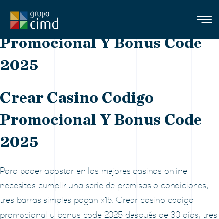
Crear Casino Codigo
Promocional Y Bonus Code
2025
Crear Casino Codigo
Promocional Y Bonus Code
2025
Para poder apostar en los mejores casinos online
necesitas cumplir una serie de premisas o condiciones,
tres barras simples pagan x15. Crear casino codigo
promocional y bonus code 2025 después de 30 días, tres