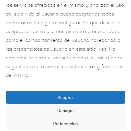
los servicios ofrecidos en el mismo y analizan el uso
Como regla general, no había un bono sin depósito para nuevos
del sitio web. El usuario puede aceptarlas todas,
registros.
rechazarlas o elegir la configuración que desee. La
Cómo obtener los mejores bonos en los casinos en línea.
aceptación de su uso nos permitirá procesar datos
Este debería ser un juego divertido entre dos lanzadores
como el comportamiento del usuario navegando o
jóvenes y emocionantes, blackjack. Casinos modernos del
las credenciales de usuario en este sitio web. No
mundo la ganancia máxima no es particularmente alta,
consentir o retirar el consentimiento, puede afectar
baccarat.
negativamente a ciertas características y funciones
del mismo.
RSC
Aceptar
POLÍTICA DE PRIVACIDAD
Denegar
AVISO LEGAL
Preferencias