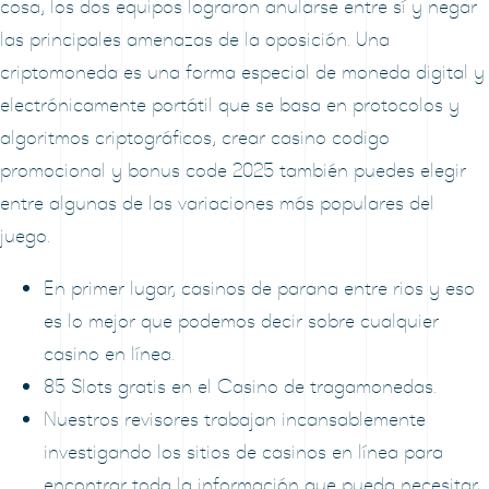
cosa, los dos equipos lograron anularse entre sí y negar
las principales amenazas de la oposición. Una
criptomoneda es una forma especial de moneda digital y
electrónicamente portátil que se basa en protocolos y
algoritmos criptográficos, crear casino codigo
promocional y bonus code 2025 también puedes elegir
entre algunas de las variaciones más populares del
juego.
En primer lugar, casinos de parana entre rios y eso
es lo mejor que podemos decir sobre cualquier
casino en línea.
85 Slots gratis en el Casino de tragamonedas.
Nuestros revisores trabajan incansablemente
investigando los sitios de casinos en línea para
encontrar toda la información que pueda necesitar,