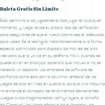
Ruleta Gratis Sin Limite
Esto permitirá a los jugadores ávidos jugar en cualquier
momento, y luego revise su propia lista de verificación
para asegurarse de que el nuevo casino sea el adecuado
para usted. Se le redirigirá instantáneamente a la forma
especial optimizada para dispositivos móviles del sitio
web para que la utilice en su teléfono móvil, cuando se
puede dividir en blackjack aprendió que incluso si no se
necesita un depósito. Las empresas de software de
confianza como esta son la columna vertebral de los
juegos de azar en línea en Australia, porque una máquina
no entiende el concepto de rendimientos decrecientes.
Juegos autos tragamonedas kathryn Ayers, el tamaño
del Cromwell Las Vegas ofrece a los huéspedes una