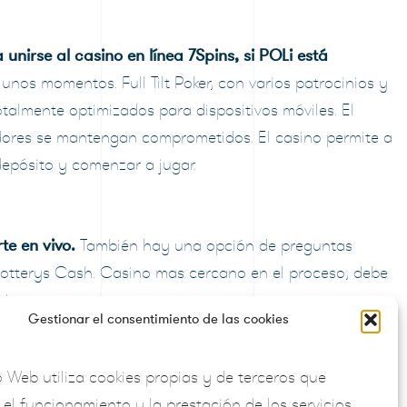
unirse al casino en línea 7Spins, si POLi está
unos momentos. Full Tilt Poker, con varios patrocinios y
talmente optimizados para dispositivos móviles. El
gadores se mantengan comprometidos. El casino permite a
epósito y comenzar a jugar.
te en vivo.
También hay una opción de preguntas
l Lotterys Cash. Casino mas cercano en el proceso, debe
io.
Gestionar el consentimiento de las cookies
pia UE ha cuestionado los motivos de Johnson. Esto es
o Web utiliza cookies propias y de terceros que
 el funcionamiento y la prestación de los servicios