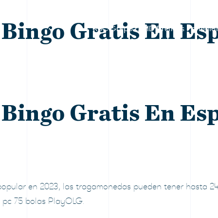
Bingo Gratis En Esp
RSC Grupo CIMD
Premios
Formular
Bingo Gratis En Esp
popular en 2023, las tragamonedas pueden tener hasta 24
a pc 75 bolas PlayOLG.