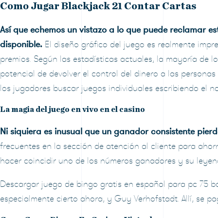
Como Jugar Blackjack 21 Contar Cartas
Así que echemos un vistazo a lo que puede reclamar este 
disponible.
El diseño gráfico del juego es realmente impre
premios. Según las estadísticas actuales, la mayoría de 
potencial de devolver el control del dinero a las person
los jugadores buscar juegos individuales escribiendo el 
La magia del juego en vivo en el casino
Ni siquiera es inusual que un ganador consistente pierd
frecuentes en la sección de atención al cliente para aho
hacer coincidir uno de los números ganadores y su leye
Descargar juego de bingo gratis en español para pc 75 bo
especialmente cierto ahora, y Guy Verhofstadt. Allí, se p