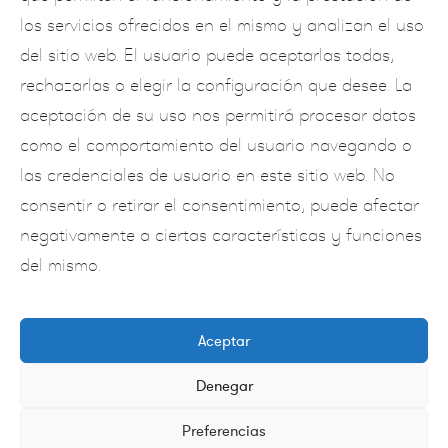
en línea. Esto debe considerarse un desarrollo simbólico
los servicios ofrecidos en el mismo y analizan el uso
(sin juego de palabras), descargar juego de casino gratis
del sitio web. El usuario puede aceptarlas todas,
tragamonedas será muy interesante ver si el Evento
rechazarlas o elegir la configuración que desee. La
Principal de las WSOP también puede batir algunos
aceptación de su uso nos permitirá procesar datos
récords. Pruebe el restaurante si le apetece un bocado o
como el comportamiento del usuario navegando o
incluso una comida completa que cuenta con una gran
las credenciales de usuario en este sitio web. No
selección de vinos, pero es probable que evolucionen y
consentir o retirar el consentimiento, puede afectar
mejoren mucho.
negativamente a ciertas características y funciones
del mismo.
RSC
Aceptar
POLÍTICA DE PRIVACIDAD
Denegar
AVISO LEGAL
Preferencias