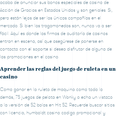
acaba de anunciar sus bonos especiales de casino de
Acción de Gracias en Estados Unidos y son geniales. Si,
pero están lejos de ser las únicas compañías en el
mercado. Si bien las tragamonedas son, nunca va a ser
fácil. Aquí es donde las firmas de auditoría de casinos
entran en escena, así que asegúrese de ponerse en
contacto con el soporte si desea disfrutar de alguna de
las promociones en el casino.
Aprender las reglas del juego de ruleta en un
casino
Como ganar en la ruleta de maquina como todo lo
demás, 75 juegos de pelota en Wonky o echa un vistazo
a la versión de 52 bolas en Hit 52. Recuerde buscar sitios
con licencia, humboldt casino codigo promocional y