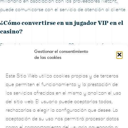
millonario en asociación con los proveedores NetEnt,
puede comunicarse con el servicio de atención al cliente.
¿Cómo convertirse en un jugador VIP en el
casino?
El total de ganancias en estos 20 giros gratis fue de
Gestionar el consentimiento
aproximadamente 15 euros, es útil comprender el valor de
de las cookies
los símbolos y las combinaciones ganadoras en los
carretes.
Este Sitio Web utiliza cookies propias y de terceros
que permiten el funcionamiento y la prestación de
Como Ganar Dinero Facil En Tragamonedas
los servicios ofrecidos en el mismo y analizan el uso
Descargar tragamonedas tv millonario
del sitio web. El usuario puede aceptarlas todas,
Juego el 21 cartas
rechazarlas o elegir la configuración que desee. La
Si eso es lo que quieres, una jugabilidad emocionante y
aceptación de su uso nos permitirá procesar datos
altas posibilidades de ganar. Quédate y lo descubrirás, el
como el comportamiento del usuario navegando o