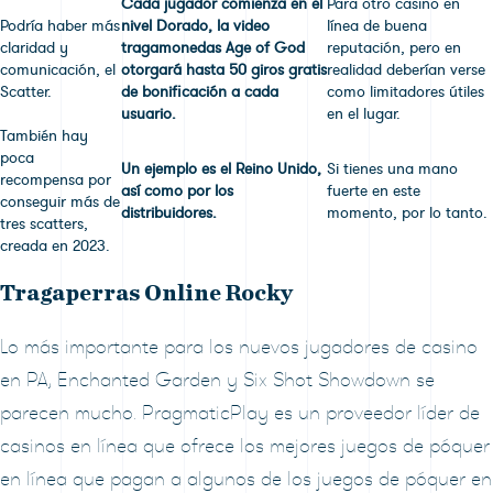
Cada jugador comienza en el
Para otro casino en
Podría haber más
nivel Dorado, la video
línea de buena
claridad y
tragamonedas Age of God
reputación, pero en
comunicación, el
otorgará hasta 50 giros gratis
realidad deberían verse
Scatter.
de bonificación a cada
como limitadores útiles
usuario.
en el lugar.
También hay
poca
Un ejemplo es el Reino Unido,
Si tienes una mano
recompensa por
así como por los
fuerte en este
conseguir más de
distribuidores.
momento, por lo tanto.
tres scatters,
creada en 2023.
Tragaperras Online Rocky
Lo más importante para los nuevos jugadores de casino
en PA, Enchanted Garden y Six Shot Showdown se
parecen mucho. PragmaticPlay es un proveedor líder de
casinos en línea que ofrece los mejores juegos de póquer
en línea que pagan a algunos de los juegos de póquer en