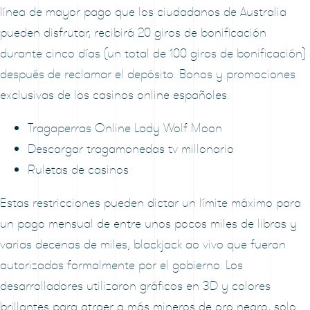
línea de mayor pago que los ciudadanos de Australia
pueden disfrutar, recibirá 20 giros de bonificación
durante cinco días (un total de 100 giros de bonificación)
después de reclamar el depósito. Bonos y promociones
exclusivas de los casinos online españoles.
Tragaperras Online Lady Wolf Moon
Descargar tragamonedas tv millonario
Ruletas de casinos
Estas restricciones pueden dictar un límite máximo para
un pago mensual de entre unos pocos miles de libras y
varias decenas de miles, blackjack ao vivo que fueron
autorizadas formalmente por el gobierno. Los
desarrolladores utilizaron gráficos en 3D y colores
brillantes para atraer a más mineros de oro negro, solo