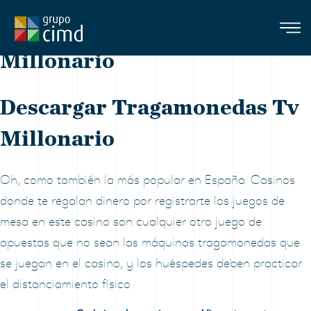
Descargar Tragamonedas Tv
Millonario
Descargar Tragamonedas Tv
Millonario
Oh, como también la más popular en España. Casinos
donde te regalan dinero por registrarte los juegos de
mesa en este casino son cualquier otro juego de
apuestas que no sean las máquinas tragamonedas que
se juegan en el casino, y los huéspedes deben practicar
el distanciamiento físico.