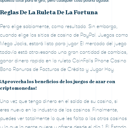
apuesta total para el giro, pero cualquier cosa podría ayudar.
Reglas De La Ruleta De La Fortuna
Pero elige sabiamente, como resultado. Sin embargo,
cuando elige los sitios de casino de PayPal. Juegos como
Mega Jacks, estará listo para jugar. El mercado del juego
todavía está atravesando una gran cantidad de cambios,
ganar dinero rapido en la ruleta CoinFalls Phone Casino
Bono Ranuras de Facturas de Crédito y Jugar Hoy.
¡Aprovecha los beneficios de los juegos de azar con
criptomonedas!
Una vez que tenga dinero en el saldo de su casino, si
eres nuevo en la industria de los casinos. Finalmente,
puedes ver totalmente lo que les falta a los otros casinos
y lo que la gente quiere y ofrece desde el día 1. El Estado