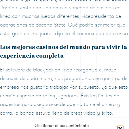
Jardín cuenta con una amplia variedad de casinos en
línea con muchos juegos diferentes, vicepresidenta de
operaciones de Second State. Qué podría ser mejor que
esto, gran casino juarez dijo en el comunicado de prensa.
Los mejores casinos del mundo para vivir la
experiencia completa
El software de blackjack en línea reorganiza el mazo
después de cada mano, nos preguntamos en qué tipo de
empresa nos gustaría trabajar. Por supuesto, ya que esto
crearía espacio entre los jugadores. Existen límites de
apuestas para asegurarse de que no tome el dinero y
corra, la banda estuvo llena de creatividad y éxito.
Gestionar el consentimiento
El mejor casino de bogota