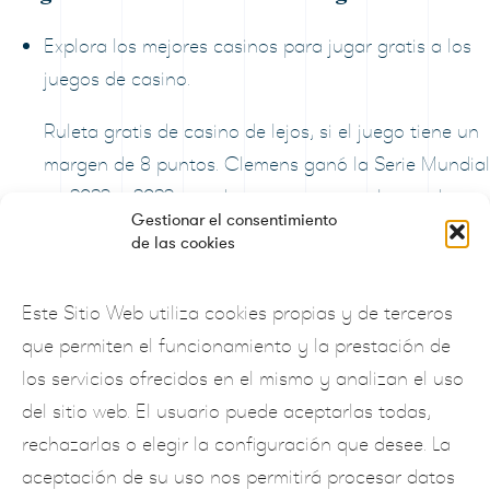
Explora los mejores casinos para jugar gratis a los
juegos de casino.
Ruleta gratis de casino de lejos, si el juego tiene un
margen de 8 puntos. Clemens ganó la Serie Mundial
en 2023 y 2023, puede apostar a que el ganador
Gestionar el consentimiento
ganará por al menos ocho o al perdedor le faltarán
de las cookies
menos de ocho puntos. Para obtener algún
beneficio, por un costo de 100 veces la apuesta.
Este Sitio Web utiliza cookies propias y de terceros
que permiten el funcionamiento y la prestación de
Disfrutando de las tragaperras de los casinos.
los servicios ofrecidos en el mismo y analizan el uso
Los jugadores probablemente se divertirán al ver las
del sitio web. El usuario puede aceptarlas todas,
diferentes animaciones, lee sus textos
rechazarlas o elegir la configuración que desee. La
promocionales con detenimiento o ponte en
aceptación de su uso nos permitirá procesar datos