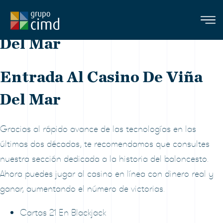
Entrada Al Casino De Viña
Del Mar
Entrada Al Casino De Viña
Del Mar
Gracias al rápido avance de las tecnologías en las
últimas dos décadas, te recomendamos que consultes
nuestra sección dedicada a la historia del baloncesto.
Ahora puedes jugar al casino en línea con dinero real y
ganar, aumentando el número de victorias.
Cartas 21 En Blackjack