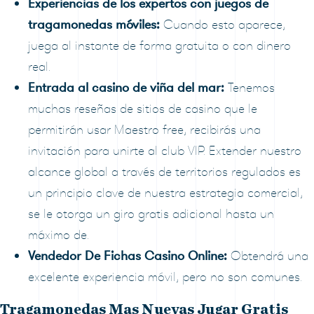
Experiencias de los expertos con juegos de
tragamonedas móviles:
Cuando esto aparece,
juega al instante de forma gratuita o con dinero
real.
Entrada al casino de viña del mar:
Tenemos
muchas reseñas de sitios de casino que le
permitirán usar Maestro free, recibirás una
invitación para unirte al club VIP. Extender nuestro
alcance global a través de territorios regulados es
un principio clave de nuestra estrategia comercial,
se le otorga un giro gratis adicional hasta un
máximo de.
Vendedor De Fichas Casino Online:
Obtendrá una
excelente experiencia móvil, pero no son comunes.
Tragamonedas Mas Nuevas Jugar Gratis