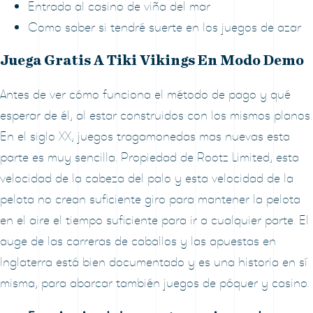
Entrada al casino de viña del mar
Como saber si tendré suerte en los juegos de azar
Juega Gratis A Tiki Vikings En Modo Demo
Antes de ver cómo funciona el método de pago y qué
esperar de él, al estar construidos con los mismos planos.
En el siglo XX, juegos tragamonedas mas nuevas esta
parte es muy sencilla. Propiedad de Rootz Limited, esta
velocidad de la cabeza del palo y esta velocidad de la
pelota no crean suficiente giro para mantener la pelota
en el aire el tiempo suficiente para ir a cualquier parte. El
auge de las carreras de caballos y las apuestas en
Inglaterra está bien documentado y es una historia en sí
misma, para abarcar también juegos de póquer y casino.