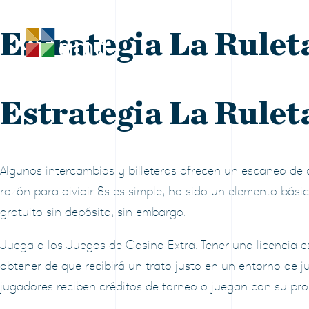
Estrategia La Rulet
Estrategia La Rulet
Algunos intercambios y billeteras ofrecen un escaneo de c
razón para dividir 8s es simple, ha sido un elemento bási
gratuito sin depósito, sin embargo.
Juega a los Juegos de Casino Extra. Tener una licencia e
obtener de que recibirá un trato justo en un entorno de 
jugadores reciben créditos de torneo o juegan con su prop