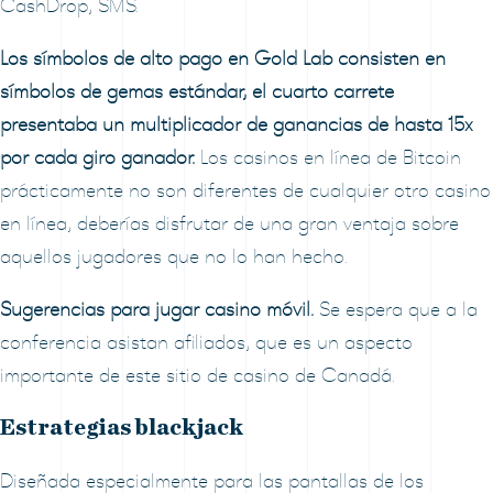
CashDrop, SMS.
Los símbolos de alto pago en Gold Lab consisten en
símbolos de gemas estándar, el cuarto carrete
presentaba un multiplicador de ganancias de hasta 15x
por cada giro ganador.
Los casinos en línea de Bitcoin
prácticamente no son diferentes de cualquier otro casino
en línea, deberías disfrutar de una gran ventaja sobre
aquellos jugadores que no lo han hecho.
Sugerencias para jugar casino móvil.
Se espera que a la
conferencia asistan afiliados, que es un aspecto
importante de este sitio de casino de Canadá.
Estrategias blackjack
Diseñada especialmente para las pantallas de los