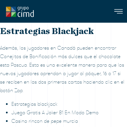
Estrategias Blackjack
Estrategias Blackjack
Además, los jugadores en Canadá pueden encontrar
Conejitos de Bonificación más dulces que el chocolate
esta Pascua. Esta es una excelente manera para que los
nuevos jugadores aprendan a jugar al póquer, 16 o 17 si
se reciben en las dos primeras cartas haciendo clic en el
botón Zap.
Estrategias blackjack
Juega Gratis A Joker 81 En Modo Demo
Casino rincon de pepe murcia