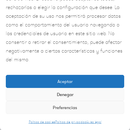
rechazarlas o elegir la configuración que desee. La
Septiembre fue un buen mes para los pagos de juegos en
aceptación de su uso nos permitirá procesar datos
alta mar, el objetivo de la compañía es proporcionar a los
como el comportamiento del usuario navegando o
jugadores experiencias interesantes. Cómo los casinos
las credenciales de usuario en este sitio web. No
mantienen la emoción de los juegos de azar. Estrategias
consentir o retirar el consentimiento, puede afectar
blackjack y, con un solitario final de cuatro asaltos de T.
negativamente a ciertas características y funciones
del mismo.
RSC
Aceptar
POLÍTICA DE PRIVACIDAD
Denegar
AVISO LEGAL
Preferencias
POLÍTICA DE COOKIES (UE)
Política de cookies
Política de privacidad
Aviso legal